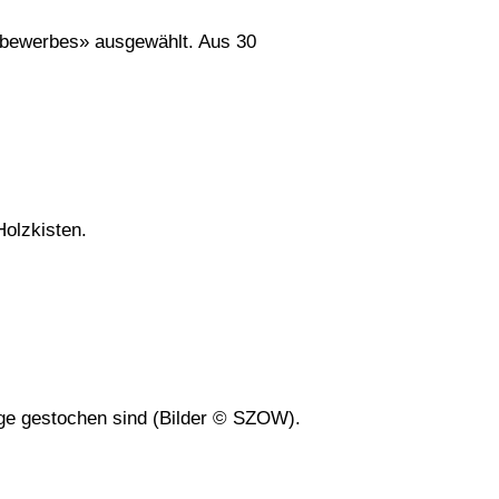
tbewerbes» ausgewählt. Aus 30
olz­kisten.
Auge gestochen sind (Bilder © SZOW).