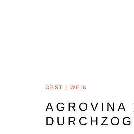
O+W
DOKUMENTARFILM
OBST
WEIN
AGROVINA 
DURCHZOG