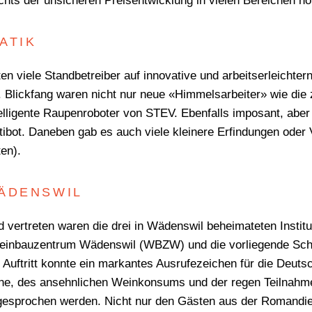
chts der unsicheren Preisentwicklung in vielen Bereichen nöt
ATIK
en viele Standbetreiber auf innovative und arbeitserleichter
 Blickfang waren nicht nur neue «Himmelsarbeiter» wie die
elligente Raupenroboter von STEV. Ebenfalls imposant, aber 
tibot. Daneben gab es auch viele kleinere Erfindungen oder
ten).
WÄDENSWIL
vertreten waren die drei in Wädenswil beheimateten Instit
nbauzentrum Wädenswil (WBZW) und die vorliegende Schwei
Auftritt konnte ein markantes Ausrufezeichen für die Deut
äche, des ansehnlichen Weinkonsums und der regen Teiln
gesprochen werden. Nicht nur den Gästen aus der Romandie 