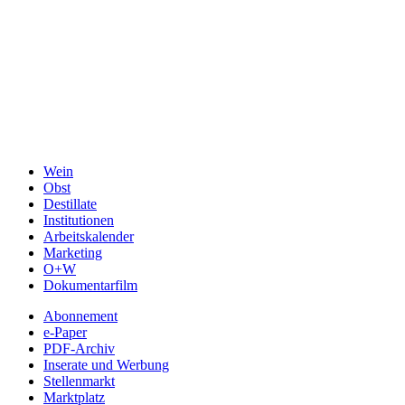
Wein
Obst
Destillate
Institutionen
Arbeitskalender
Marketing
O+W
Dokumentarfilm
Abonnement
e-Paper
PDF-Archiv
Inserate und Werbung
Stellenmarkt
Marktplatz