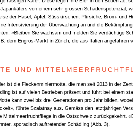
gefrässigen Käfer. Diese legen ihre Eier in den Boden ab, s
s Japankäfers von einem sehr grossen Schadenspotenzial, wei
ise der Hasel, Äpfel, Süsskirschen, Pfirsiche, Brom- und 
ine Intensivierung der Überwachung an und die Bekämpfung wi
ten: «Bleiben Sie wachsam und melden Sie verdächtige Sch
. B. dem Engros-Markt in Zürich, die aus Italien angefahren 
WONACH SUCHEN SIE
TE UND MITTELMEERFRUCHTF
r ist die Fleckenminiermotte, die man seit 2013 in der Zent
dling ist auf vielen Betrieben präsent und führt bei einem s
tte kann zwei bis drei Generationen pro Jahr bilden, wobei 
wickelt», führte Szalatnay aus. Gemäss den letztjährigen Ver
Mittelmeerfruchtfliege in die Ostschweiz zurückgekehrt. «Di
nter, sporadisch auftretender Schädling (Abb. 3).