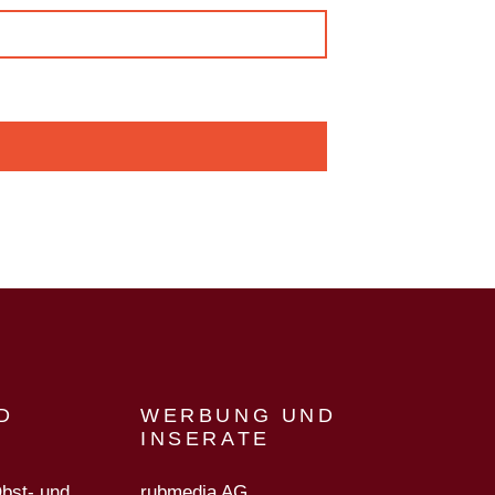
D
WERBUNG UND
INSERATE
Obst- und
rubmedia AG