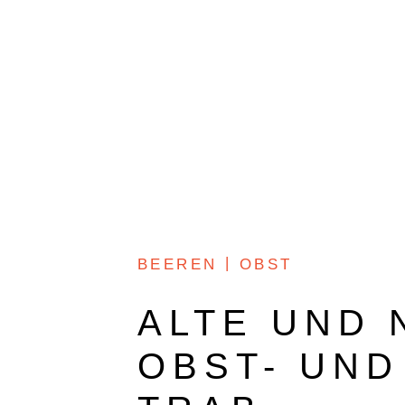
O+W
DOKUMENTARFILM
BEEREN
OBST
ALTE UND 
OBST- UN