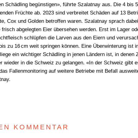
n Schädling begünstigen», führte Szalatnay aus. Die 4 bis 5
eifenden Früchte ab. 2023 sind verbreitet Schäden auf 13 Bet
tte, Cox und Golden betroffen waren. Szalatnay sprach dab
 frisch abgelegten Eier übersehen werden. Erst im Lager o
tfleisch schlüpfen die Larven aus den Eiern und verursach
 bis zu 16 cm weit springen können. Eine Überwinterung ist i
iege ein wichtiger Schädling in jenen Ländern ist, in denen 
er wieder in die Schweiz zu gelangen. «In der Schweiz gibt
as Fallenmonitoring auf weitere Betriebe mit Befall ausweite
tnay.
NEN KOMMENTAR