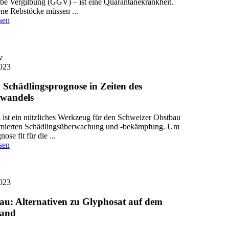
be Vergilbung (GGV) – ist eine Quarantänekrankheit.
ene Rebstöcke müssen ...
sen
v
023
 Schädlingsprognose in Zeiten des
wandels
st ein nützliches Werkzeug für den Schweizer Obstbau
imierten Schädlingsüberwachung und -bekämpfung. Um
nose fit für die ...
sen
023
au: Alternativen zu Glyphosat auf dem
tand