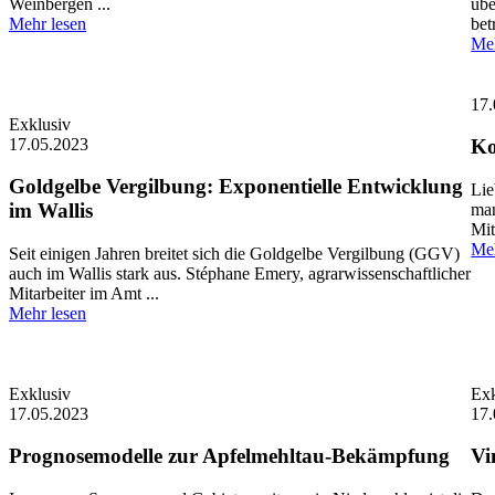
Weinbergen ...
übe
Mehr lesen
betr
Meh
17.
Exklusiv
17.05.2023
Ko
Goldgelbe Vergilbung: Exponentielle Entwicklung
Lie
im Wallis
man
Mit
Meh
Seit einigen Jahren breitet sich die Goldgelbe Vergilbung (GGV)
auch im Wallis stark aus. Stéphane Emery, agrarwissenschaftlicher
Mitarbeiter im Amt ...
Mehr lesen
Exklusiv
Exk
17.05.2023
17.
Prognosemodelle zur Apfelmehltau-Bekämpfung
Vi