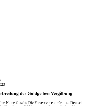
v
023
erbreitung der Goldgelben Vergilbung
öne Name täuscht: Die Flavescence dorée – zu Deutsch