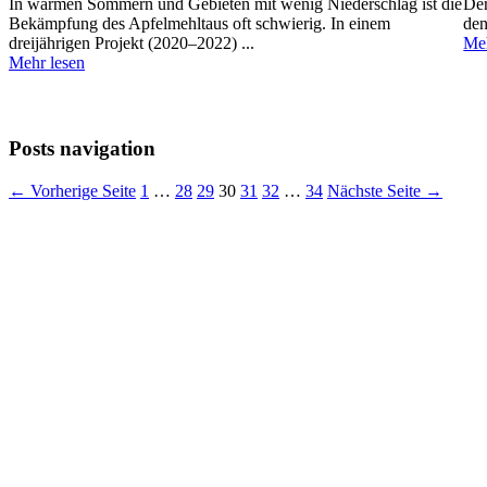
In warmen Sommern und Gebieten mit wenig Niederschlag ist die
Der
Bekämpfung des Apfelmehltaus oft schwierig. In einem
den
dreijährigen Projekt (2020–2022) ...
Meh
Mehr lesen
Posts navigation
← Vorherige Seite
1
…
28
29
30
31
32
…
34
Nächste Seite →