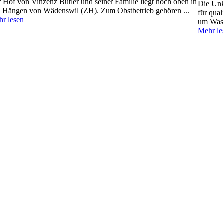
 Hof von Vinzenz Bütler und seiner Familie liegt hoch oben in
Die Unk
 Hängen von Wädenswil (ZH). Zum Obstbetrieb gehören ...
für qua
r lesen
um Wass
Mehr le