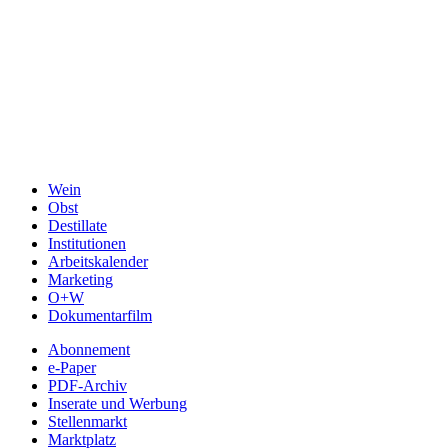
Wein
Obst
Destillate
Institutionen
Arbeitskalender
Marketing
O+W
Dokumentarfilm
Abonnement
e-Paper
PDF-Archiv
Inserate und Werbung
Stellenmarkt
Marktplatz