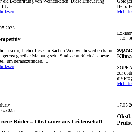
r die Beschriftung von Weinetiketten. Diese Erneuerung
Goldgel
ifft ...
Betroff
r lesen
Mehr le
05.2023
Exklusi
17.05.2
mpetitiv
sopra:
be Leserin, Lieber Leser In Sachen Weinwettbewerben kann
Klima
 getrost geteilter Meinung sein. Sind sie wirklich das beste
tel, um herauszufinden, ...
r lesen
SOPRA i
zur opt
die Prog
Mehr le
lusiv
17.05.2
05.2023
Obstb
nzenz Bütler – Obstbauer aus Leidenschaft
Prüfs