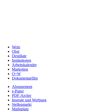
Wein
Obst
Destillate
Institutionen
Arbeitskalender
Marketing
O+W
Dokumentarfilm
Abonnement
e-Paper
PDF-Archiv
Inserate und Werbung
Stellenmarkt
Marktplatz