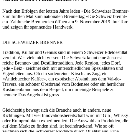
Nach den Erfolgen der letzten Jahre laden «Die Schweizer Brenner»
zum fünften Mal zum nationalen Brennertag «Die Schweiz brennt»
ein. Zahlreiche Brennereien öffnen am 9. November 2019 ihre Tore
und zeigen ihr spannendes Handwerk.
DIE SCHWEIZER BRENNER
Tradition, Kultur und Genuss sind in einem Schweizer Edeldestillat
vereint. Was viele nicht wissen: Die Schweiz kennt eine äusserst
reiche Brenner- und Destilliertradition. Jede Region, jedes Dorf,
jede «Beiz» zeichnet sich mit unterschiedlichen Spezialitäten und
Eigenheiten aus. Ob ein sortenreiner Kirsch aus Zug, ein
«Äntlebuecher Kaffee», ein exotischer Absinth aus dem Val-de-
Travers, ein schöner Obstbrand vom Bodensee oder ein herrlicher
Kastanienbrand aus dem Bergell, um nur einige Beispiele zu
nennen: Das Angebot ist gross.
Gleichzeitig bewegt sich die Branche auch in andere, neue
Richtungen. Mit viel Innovationsbereitschaft wird mit Gin-, Whisky-
oder Rumprodukten experimentiert. Die Auswahl an Produkten, die
auf dem Markt zu finden sind, ist beeindruckend. Wie so oft
zeichnen sich die Schweizer Produkte durch Qualität aus. Eine