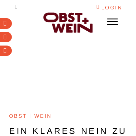
Weiter
LOGIN
zum
Inhalt
Abonnieren
Newsletter
PDF-Archiv
WEIN
OBST
DESTILLATE
INSTITUTIONEN
ARBEITSKALENDER
OBST
WEIN
MARKETING
EIN KLARES NEIN ZU
O+W