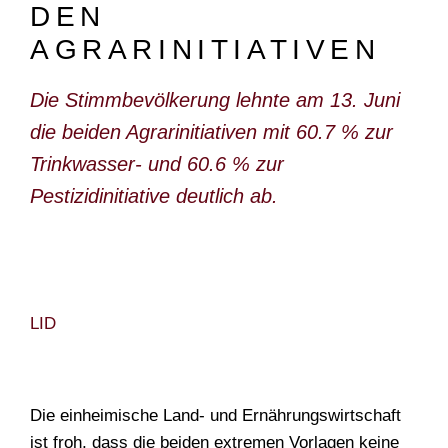
DEN
DOKUMENTARFILM
AGRARINITIATIVEN
ABONNEMENT
Die Stimmbevölkerung lehnte am 13. Juni
E-PAPER
die beiden Agrarinitiativen mit 60.7 % zur
PDF-ARCHIV
Trinkwasser- und 60.6 % zur
INSERATE UND WERBUNG
Pestizidinitiative deutlich ab.
STELLENMARKT
MARKTPLATZ
BEZUGSQUELLENVERZEICHNIS
LID
PUBLIREPORTAGEN
AGENDA
Die einheimische Land- und Ernährungswirtschaft
KONTAKT
ist froh, dass die beiden extremen Vorlagen keine