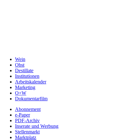
Wein
Obst
Destillate
Institutionen
Arbeitskalender
Marketing
O+W
Dokumentarfilm
Abonnement
e-Paper
PDF-Archiv
Inserate und Werbung
Stellenmarkt
Marktplatz