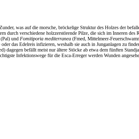
nder, was auf die morsche, bröckelige Struktur des Holzes der befall
dern durch verschiedene holzzerstörende Pilze, die sich im Inneren de
m
(Pal) und
Fomitiporia mediterranea
(Fmed, Mittelmeer-Feuerschwamm) d
 oder das Edelreis infizieren, weshalb sie auch in Junganlagen zu find
dagegen befällt meist nur ältere Stöcke ab etwa dem fünften Standja
ichtigste Infektionswege für die Esca-Erreger werden Wunden angesehen