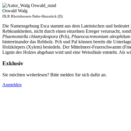
Oswald Walg
DLR Rheinhessen-Nahe-Hunsrück (D)
Die Namensgebung Esca stammt aus dem Lateinischen und bedeutet Zu
Rebkrankheiten, nicht durch einen einzelnen Erreger verursacht, son
Phaemoniella chlamydospora
(Pch),
Phaeocacremonium aleophilu
hintereinander das Rebholz. Pch und Pal können bereits die Unterlage
Holzkörpers (Xylem) besiedeln. Der Mittelmeer-Feuerschwamm (Fmed) 
Lignin des Holzes abgebaut wird und eine Weissfäule entsteht. Als w
Exklusiv
Sie möchten weiterlesen? Bitte melden Sie sich dafür an.
Anmelden