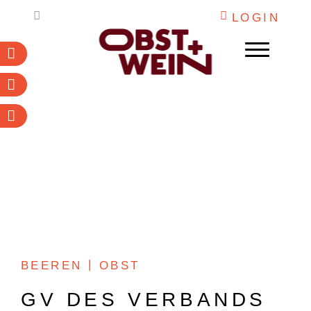
Weiter
LOGIN
zum
Inhalt
Abonnieren
Newsletter
PDF-Archiv
WEIN
OBST
DESTILLATE
INSTITUTIONEN
ARBEITSKALENDER
BEEREN
OBST
MARKETING
GV DES VERBANDS
O+W