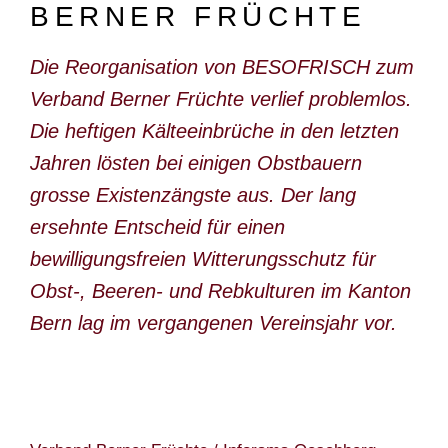
BERNER FRÜCHTE
DOKUMENTARFILM
ABONNEMENT
Die Reorganisation von BESOFRISCH zum
Verband Berner Früchte verlief problemlos.
E-PAPER
Die heftigen Kälteeinbrüche in den letzten
PDF-ARCHIV
Jahren lösten bei einigen Obstbauern
INSERATE UND WERBUNG
grosse Existenzängste aus. Der lang
STELLENMARKT
ersehnte Entscheid für einen
bewilligungsfreien Witterungsschutz für
MARKTPLATZ
Obst-, Beeren- und Rebkulturen im Kanton
BEZUGSQUELLENVERZEICHNIS
Bern lag im vergangenen Vereinsjahr vor.
PUBLIREPORTAGEN
AGENDA
KONTAKT