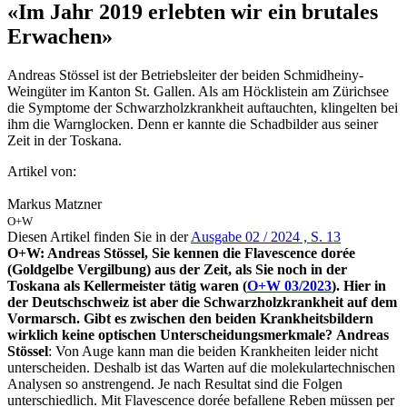
«Im Jahr 2019 erlebten wir ein brutales
Erwachen»
Andreas Stössel ist der Betriebsleiter der beiden Schmidheiny-
Weingüter im Kanton St. Gallen. Als am Höcklistein am Zürichsee
die Symptome der Schwarzholzkrankheit auftauchten, klingelten bei
ihm die Warnglocken. Denn er kannte die Schadbilder aus seiner
Zeit in der Toskana.
Artikel von:
Markus Matzner
O+W
Diesen Artikel finden Sie in der
Ausgabe 02 / 2024 , S. 13
O+W: Andreas Stössel, Sie kennen die Flavescence dorée
(Goldgelbe Vergilbung) aus der Zeit, als Sie noch in der
Toskana als Kellermeister tätig waren (
O+W 03/2023
). Hier in
der Deutschschweiz ist aber die Schwarzholzkrankheit auf dem
Vormarsch. Gibt es zwischen den beiden Krankheitsbildern
wirklich keine optischen Unterscheidungsmerkmale?
Andreas
Stössel
: Von Auge kann man die beiden Krankheiten leider nicht
unterscheiden. Deshalb ist das Warten auf die molekulartechnischen
Analysen so anstrengend. Je nach Resultat sind die Folgen
unterschiedlich. Mit Flavescence dorée befallene Reben müssen per