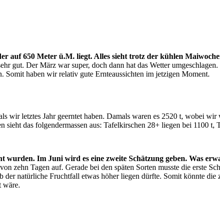
r auf 650 Meter ü.M. liegt. Alles sieht trotz der kühlen Maiwoche
 sehr gut. Der März war super, doch dann hat das Wetter umgeschlagen. 
n. Somit haben wir relativ gute Ernteaussichten im jetzigen Moment.
als wir letztes Jahr geerntet haben. Damals waren es 2520 t, wobei wir 
 sieht das folgendermassen aus: Tafelkirschen 28+ liegen bei 1100 t, T
t wurden. Im Juni wird es eine zweite Schätzung geben. Was erwa
on zehn Tagen auf. Gerade bei den späten Sorten musste die erste Schä
 der natürliche Fruchtfall etwas höher liegen dürfte. Somit könnte die 
t wäre.