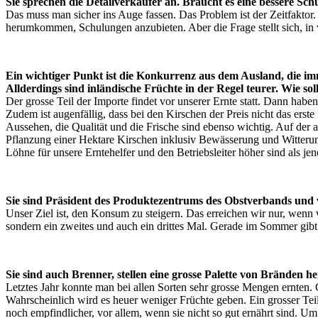
Sie sprechen die Detailverkäufer an. Braucht es eine bessere Sch
Das muss man sicher ins Auge fassen. Das Problem ist der Zeitfaktor
herumkommen, Schulungen anzubieten. Aber die Frage stellt sich, i
Ein wichtiger Punkt ist die Konkurrenz aus dem Ausland, die im
Allderdings sind inländische Früchte in der Regel teurer. Wie sol
Der grosse Teil der Importe findet vor unserer Ernte statt. Dann hab
Zudem ist augenfällig, dass bei den Kirschen der Preis nicht das erste 
Aussehen, die Qualität und die Frische sind ebenso wichtig. Auf der 
Pflanzung einer Hektare Kirschen inklusiv Bewässerung und Witterun
Löhne für unsere Erntehelfer und den Betriebsleiter höher sind als jen
Sie sind Präsident des Produktezentrums des Obstverbands und
Unser Ziel ist, den Konsum zu steigern. Das erreichen wir nur, wenn
sondern ein zweites und auch ein drittes Mal. Gerade im Sommer gibt 
Sie sind auch Brenner, stellen eine grosse Palette von Bränden her
Letztes Jahr konnte man bei allen Sorten sehr grosse Mengen ernten. 
Wahrscheinlich wird es heuer weniger Früchte geben. Ein grosser Tei
noch empfindlicher, vor allem, wenn sie nicht so gut ernährt sind. Um