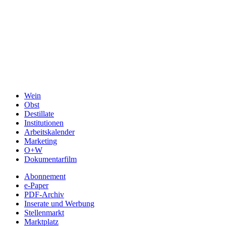
Wein
Obst
Destillate
Institutionen
Arbeitskalender
Marketing
O+W
Dokumentarfilm
Abonnement
e-Paper
PDF-Archiv
Inserate und Werbung
Stellenmarkt
Marktplatz