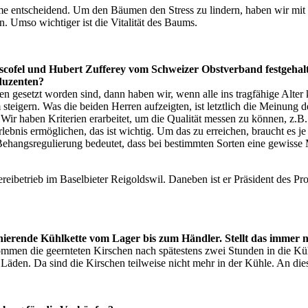
 entscheidend. Um den Bäumen den Stress zu lindern, haben wir mit 
. Umso wichtiger ist die Vitalität des Baums.
cofel und Hubert Zufferey vom Schweizer Obstverband festgehalte
oduzenten?
ren gesetzt worden sind, dann haben wir, wenn alle ins tragfähige Alte
teigern. Was die beiden Herren aufzeigten, ist letztlich die Meinun
 Wir haben Kriterien erarbeitet, um die Qualität messen zu können, z.B
ebnis ermöglichen, das ist wichtig. Um das zu erreichen, braucht es je
ehangsregulierung bedeutet, dass bei bestimmten Sorten eine gewisse M
nereibetrieb im Baselbieter Reigoldswil. Daneben ist er Präsident de
ionierende Kühlkette vom Lager bis zum Händler. Stellt das immer
kommen die geernteten Kirschen nach spätestens zwei Stunden in die K
Läden. Da sind die Kirschen teilweise nicht mehr in der Kühle. An die