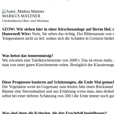
MARKUS MATZNER
Chefredakteur Obst- und Weinbau
SZOW: Wir stehen hier in einer Kirschenanlage auf Ihrem Hof, de
Hansruedi Wirz:
Nein, Sie sehen das richtig. Der Blütenansatz war
Temperaturen nicht zu tief, sodass sich die Schäden in Grenzen hielte
Was heisst das tonnenmässig?
Wir erwarten eine Tafelkirschenernte von 2600 t. Das ist etwas mehr, 
man von einer guten Kirschenernte reden. Bezüglich der Klassierungen
Diese Prognosen basieren auf Schätzungen, die Ende Mai gemach
Die Vegetation weist im Gegensatz zum letzten Jahr einen Rückstand v
Bäume eine Stresssituation und aus Erfahrung weiss man, dass deshalb
selbst bei einer tieferen Schätzung von 200 t die Ernte immer noch gu
Was sind denn die Kriterien, die den Fruchtfall beeinflussen?