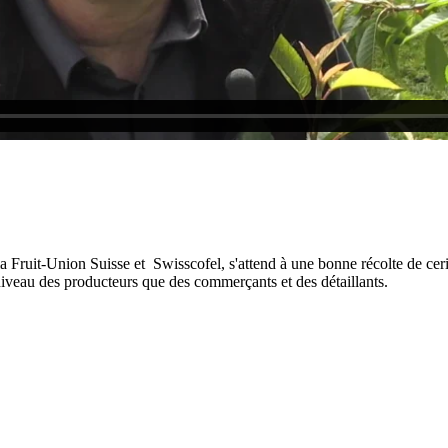
 Fruit-Union Suisse et Swisscofel, s'attend à une bonne récolte de ceris
 niveau des producteurs que des commerçants et des détaillants.