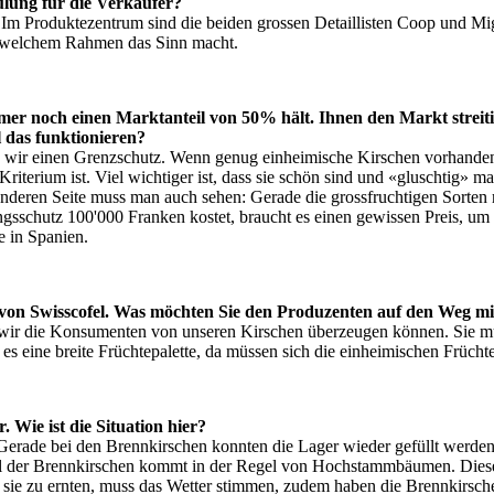
ulung für die Verkäufer?
. Im Produktezentrum sind die beiden grossen Detaillisten Coop und Mi
n welchem Rahmen das Sinn macht.
mer noch einen Marktanteil von 50% hält. Ihnen den Markt streiti
l das funktionieren?
en wir einen Grenzschutz. Wenn genug einheimische Kirschen vorhanden 
Kriterium ist. Viel wichtiger ist, dass sie schön sind und «gluschtig» m
anderen Seite muss man auch sehen: Gerade die grossfruchtigen Sorten 
gsschutz 100'000 Franken kostet, braucht es einen gewissen Preis, um
e in Spanien.
 von Swisscofel. Was möchten Sie den Produzenten auf den Weg m
 wir die Konsumenten von unseren Kirschen überzeugen können. Sie müss
es eine breite Früchtepalette, da müssen sich die einheimischen Frücht
. Wie ist die Situation hier?
Gerade bei den Brennkirschen konnten die Lager wieder gefüllt werden.
l der Brennkirschen kommt in der Regel von Hochstammbäumen. Diese we
 sie zu ernten, muss das Wetter stimmen, zudem haben die Brennkirschen