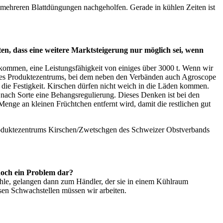
mehreren Blattdüngungen nachgeholfen. Gerade in kühlen Zeiten ist
n, dass eine weitere Marktsteigerung nur möglich sei, wenn
r kommen, eine Leistungsfähigkeit von einiges über 3000 t. Wenn wir
g des Produktezentrums, bei dem neben den Verbänden auch Agroscope
. die Festigkeit. Kirschen dürfen nicht weich in die Läden kommen.
 nach Sorte eine Behangsregulierung. Dieses Denken ist bei den
enge an kleinen Früchtchen entfernt wird, damit die restlichen gut
s Produktezentrums Kirschen/Zwetschgen des Schweizer Obstverbands
 noch ein Problem dar?
ühle, gelangen dann zum Händler, der sie in einem Kühlraum
sen Schwachstellen müssen wir arbeiten.