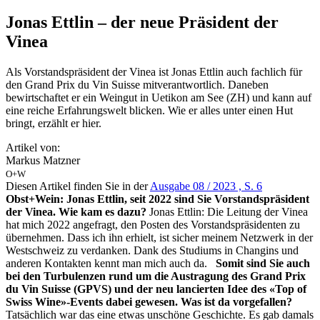
Jonas Ettlin – der neue Präsident der
Vinea
Als Vorstandspräsident der Vinea ist Jonas Ettlin auch fachlich für
den Grand Prix du Vin Suisse mitverantwortlich. Daneben
bewirtschaftet er ein Weingut in Uetikon am See (ZH) und kann auf
eine reiche Erfahrungswelt blicken. Wie er alles unter einen Hut
bringt, erzählt er hier.
Artikel von:
Markus Matzner
O+W
Diesen Artikel finden Sie in der
Ausgabe 08 / 2023 , S. 6
Obst+Wein: Jonas Ettlin, seit 2022 sind Sie Vorstandspräsident
der Vinea. Wie kam es dazu?
Jonas Ettlin: Die Leitung der Vinea
hat mich 2022 an­gefragt, den Posten des Vorstandspräsidenten zu
übernehmen. Dass ich ihn erhielt, ist sicher meinem Netzwerk in der
Westschweiz zu verdanken. Dank des Studiums in Changins und
anderen Kontakten kennt man mich auch da.
Somit sind Sie auch
bei den Turbulenzen rund um die Austragung des Grand Prix
du Vin Suisse (GPVS) und der neu lancierten Idee des «Top of
Swiss Wine»-Events dabei gewesen. Was ist da vorgefallen?
Tatsächlich war das eine etwas unschöne Geschichte. Es gab damals