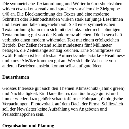
Die symmetrische Textanordnung und Wörter in Grossbuchstaben
wirken etwas konservativ und sprechen vor allem die Zielgruppe
ü40 an. Die Blockanordnung des Textes und eine moderne
Schriftart oder Kleinbuchstaben wirken stark auf junge Leserinnen
und Leser und fallen angenehm auf. Statt einer symmetrischen
Textanordnung kann man sich mit der links- oder rechtsbündigen
Textanordnung gut von der Konkurrenz abheben. Die Leserschaft
verbindet einen modern wirkenden Text mit einem erfolgreichen
Betrieb. Der Zeilenabstand sollte mindestens fünf Millimeter
betragen, die Zeilenlänge achtzig Zeichen. Eine Schriftgrösse von
zwölf Punkten ist leicht lesbar. Aufmerksamkeitsstarke «Headlines»
und kurze Absätze kommen gut an. Wer sich die Webseite von
anderen Betrieben ansieht, kommt selbst auf gute Ideen.
Dauerthemen
Grosses Interesse gilt auch den Themen Klimaschutz (Think green)
und Nachhaltigkeit. Ein Dauerthema, das fürs Image gut ist und
immer wieder dazu gehört: schadstoffarmer Fuhrpark, ökologische
Verpackungen, Photovoltaik auf dem Dach der Firma. Schliesslich
soll der Newsletter keine Aufzählung von Angeboten und
Preisschnäppchen sein.
Organisation und Planung