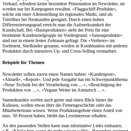
Verkauf, erfordern keine besondere Präsentation im Newsletter, sie
werden nur bei Kampagnen erwähnt. «Flaggschiff-Produkte»,
solche mit einer Alleinstellung im regionalen Markt, sind als
Türöffner bei Neukunden geeignet. Durch einen hohen
Differenzierungsgrad erreicht man die Aufmerksamkeit der
Kundschaft. Bei «Basisprodukten» steht der Preis für eine
bestimmte Kundenzielgruppe im Vordergrund. «Saisonprodukte»
sind nur in einem festen Zeitraum gefragt. Die «Verlierer» im
Sortiment, Stiefkinder genannt, werden in Kombination mit anderen
Produkten durch intensives Up- und Cross-Selling vermarktet.
Beispiele für Themen
Newsletter sollten zuerst einen Namen haben: «Kundenpost»,
«Aktuell», «Report». Und jede Ausgabe hat ein Schwerpunktthema:
«Neue Technik bei der Verarbeitung von …», «Besichtigung der
Produktion von …», «Vegane Weine im Anmarsch …».
Stammkunden werfen auch gerne mal einen Blick hinter die
Kulissen, wollen etwas über die Firmengeschichte oder das
Mitarbeiterteam wissen. Wenn Produktangebote einen Anteil von
max. 50 Prozent haben, bleibt das Leseinteresse erhalten.
An den passenden Stellen kann man informative Links einbauen,
z.B. «Klicke hier, wenn du mehr wissen willst». Besonders geeignet