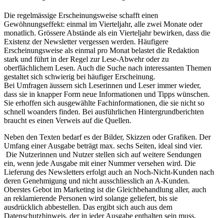
Die regelmässige Erscheinungsweise schafft einen
Gewöhnungseffekt: einmal im Vierteljahr, alle zwei Monate oder
monatlich. Grössere Abstände als ein Vierteljahr bewirken, dass die
Existenz der Newsletter vergessen werden. Häufigere
Erscheinungsweise als einmal pro Monat belastet die Redaktion
stark und führt in der Regel zur Lese-Abwehr oder zu
oberflächlichem Lesen. Auch die Suche nach interessanten Themen
gestaltet sich schwierig bei häufiger Erscheinung.
Bei Umfragen äussern sich Leserinnen und Leser immer wieder,
dass sie in knapper Form neue Informationen und Tipps wünschen.
Sie erhoffen sich ausgewählte Fachinformationen, die sie nicht so
schnell woanders finden. Bei ausführlichen Hintergrundberichten
braucht es einen Verweis auf die Quellen.
Neben den Texten bedarf es der Bilder, Skizzen oder Grafiken. Der
Umfang einer Ausgabe beträgt max. sechs Seiten, ideal sind vier.
Die Nutzerinnen und Nutzer stellen sich auf weitere Sendungen
ein, wenn jede Ausgabe mit einer Nummer versehen wird. Die
Lieferung des Newsletters erfolgt auch an Noch-Nicht-Kunden nach
deren Genehmigung und nicht ausschliesslich an A-Kunden.
Oberstes Gebot im Marketing ist die Gleichbehandlung aller, auch
an reklamierende Personen wird solange geliefert, bis sie
ausdrücklich abbestellen. Das ergibt sich auch aus dem
Datenschutzhinweis, der in jeder Ausgabe enthalten sein muss.