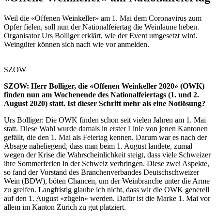
Weil die «Offenen Weinkeller» am 1. Mai dem Coronavirus zum
Opfer fielen, soll nun der Nationalfeiertag die Weinlaune heben.
Organisator Urs Bolliger erklärt, wie der Event umgesetzt wird.
Weingüter können sich nach wie vor anmelden.
SZOW
SZOW: Herr Bolliger, die «Offenen Weinkeller 2020» (OWK)
finden nun am Wochenende des Nationalfeiertags (1. und 2.
August 2020) statt. Ist dieser Schritt mehr als eine Notlösung?
Urs Bolliger: Die OWK finden schon seit vielen Jahren am 1. Mai
statt. Diese Wahl wurde damals in erster Linie von jenen Kantonen
gefällt, die den 1. Mai als Feiertag kennen. Darum war es nach der
Absage naheliegend, dass man beim 1. August landete, zumal
wegen der Krise die Wahrscheinlichkeit steigt, dass viele Schweizer
ihre Sommerferien in der Schweiz verbringen. Diese zwei Aspekte,
so fand der Vorstand des Branchenverbandes Deutschschweizer
Wein (BDW), böten Chancen, um der Weinbranche unter die Arme
zu greifen. Langfristig glaube ich nicht, dass wir die OWK generell
auf den 1. August «zügeln» werden. Dafür ist die Marke 1. Mai vor
allem im Kanton Zürich zu gut platziert.