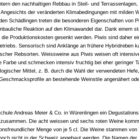
htern den nachhaltigen Rebbau in Steil- und Terrassenlagen,
 Angesichts der veränderten Klimabedingungen mit milden W
 Schädlingen treten die besonderen Eigenschaften von Piw
nbauliche Reaktion auf den Klimawandel dar. Dank einem st
 die Produktionskosten gesenkt werden. Piwis sind daher e
triebs. Sensorisch sind Anklänge an frühere Hybridreben 
ischer Rebsorten. Weissweine aus Piwis weisen oft intensi
 Farbe und schmecken intensiv fruchtig bei eher geringer Ta
gischer Mittel, z. B. durch die Wahl der verwendeten Hefe
 Geschmacksprofile an bestehende Weinstile angenähert od
schule Andreas Meier & Co. in Würenlingen ein Degustation
 zusammen. Die acht weissen und sechs roten Weine kommen
tionsfreundlicher Menge von je 5 cl. Die Weine stammen vo
s noch nicht in der Schweiz angebaut werden. Die Namen der