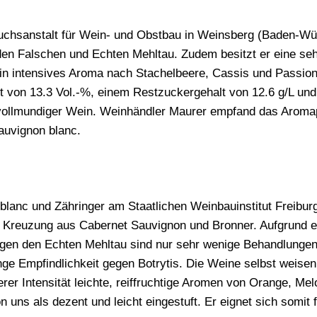
suchsanstalt für Wein- und Obstbau in Weinsberg (Baden-Wü
den Falschen und Echten Mehltau. Zudem besitzt er eine seh
n intensives Aroma nach Stachelbeere, Cassis und Passions
t von 13.3 Vol.-%, einem Restzuckergehalt von 12.6 g/L und
ollmundiger Wein. Weinhändler Maurer empfand das Aromaprof
Sauvignon blanc.
blanc und Zähringer am Staatlichen Weinbauinstitut Freibu
e Kreuzung aus Cabernet Sauvignon und Bronner. Aufgrund e
gen den Echten Mehltau sind nur sehr wenige Behandlungen
eringe Empfindlichkeit gegen Botrytis. Die Weine selbst weise
erer Intensität leichte, reiffruchtige Aromen von Orange, Me
 uns als dezent und leicht eingestuft. Er eignet sich somit 