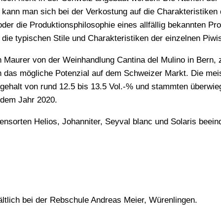
h kann man sich bei der Verkostung auf die Charakteristiken
er die Produktionsphilosophie eines allfällig bekannten Pr
 die typischen Stile und Charakteristiken der einzelnen Piw
Maurer von der Weinhandlung Cantina del Mulino in Bern, z
h das mögliche Potenzial auf dem Schweizer Markt. Die me
lgehalt von rund 12.5 bis 13.5 Vol.-% und stammten überwi
 dem Jahr 2020.
sorten Helios, Johanniter, Seyval blanc und Solaris beein
ltlich bei der Rebschule Andreas Meier, Würenlingen.
WONACH SUCHEN SIE