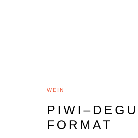
O+W
DOKUMENTARFILM
WEIN
PIWI–DEGU
FORMAT