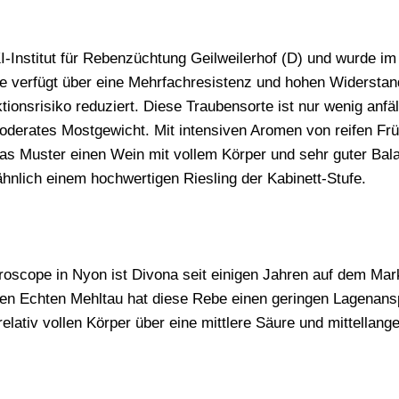
KI-Institut für Rebenzüchtung Geilweilerhof (D) und wurde i
ie verfügt über eine Mehrfachresistenz und hohen Widerstan
onsrisiko reduziert. Diese Traubensorte ist nur wenig anfäl
rates Mostgewicht. Mit intensiven Aromen von reifen Früc
das Muster einen Wein mit vollem Körper und sehr guter Bal
nähnlich einem hochwertigen Riesling der Kabinett-Stufe.
oscope in Nyon ist Divona seit einigen Jahren auf dem Mark
den Echten Mehltau hat diese Rebe einen geringen Lagenans
m relativ vollen Körper über eine mittlere Säure und mittell