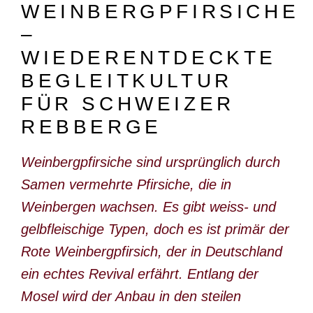
WEINBERGPFIRSICHE
DOKUMENTARFILM
–
ABONNEMENT
WIEDERENTDECKTE
E-PAPER
BEGLEITKULTUR
PDF-ARCHIV
FÜR SCHWEIZER
REBBERGE
INSERATE UND WERBUNG
STELLENMARKT
Weinbergpfirsiche sind ursprünglich durch
Samen vermehrte Pfirsiche, die in
MARKTPLATZ
Weinbergen wachsen. Es gibt weiss- und
BEZUGSQUELLENVERZEICHNIS
gelbfleischige Typen, doch es ist primär der
PUBLIREPORTAGEN
Rote Weinbergpfirsich, der in Deutschland
AGENDA
ein echtes Revival erfährt. Entlang der
Mosel wird der Anbau in den steilen
KONTAKT