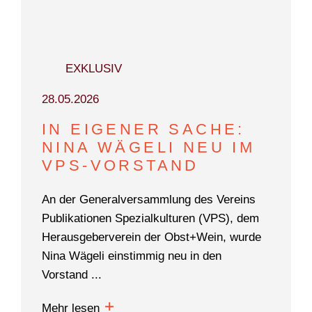
DOKUMENTARFILM
ABONNEMENT
EXKLUSIV
E-PAPER
PDF-ARCHIV
28.05.2026
INSERATE UND WERBUNG
IN EIGENER SACHE:
NINA WÄGELI NEU IM
STELLENMARKT
VPS-VORSTAND
MARKTPLATZ
An der Generalversammlung des Vereins
BEZUGSQUELLENVERZEICHNIS
Publikationen Spezialkulturen (VPS), dem
Herausgeberverein der Obst+Wein, wurde
PUBLIREPORTAGEN
Nina Wägeli einstimmig neu in den
AGENDA
Vorstand ...
KONTAKT
Mehr lesen