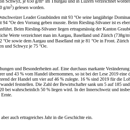
on Schwyz, je 650 g/m
im Thurgau und in Luzern verzeichnet worden
2
50 g/m
) gelesen worden.
Ostschweizer Leader Graubünden mit 93 °Oe seine langjährige Dominan
94 °Oe den Vorrang geben musste. Beim Riesling-Silvaner ist es ebenfa
nführt. Beim Riesling-Silvaner liegen ertragsmässig der Kanton Grau
tliche Werte verzeichnet man im Aargau, Baselland und Zürich (738g/m
82 °Oe sowie dem Aargau und Baselland mit je 81 °Oe in Front. Zürich
len und Schwyz je 75 °Oe.
chungen und Besonderheiten auf. Eine durchaus markante Veränderung h
rer und 43 % vom Handel übernommen, so ist bei der Lese 2019 eine d
, während der Handel um vier auf 46 % zulegte. 16 % sind 2019 für die
ndel feststellen. Die Zahl der Bewirtschafter sank um 5 auf 185 und a
20 bei wahrscheinlich 50 % liegen wird. In der Innerschweiz und ins
 Ernte.
aber auch ertragreiches Jahr in die Geschichte ein.