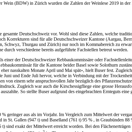
Wein (BDW) in Zürich wurden die Zahlen der Weinlese 2019 in der De
r die gesamte Deutschschweiz vor. Wohl sind diese Zahlen, welche trad
Doch Korrekturen sind für alle Deutschschweizer Kantone (Aargau, Bern 
en, Schwyz, Thurgau und Zürich) nur noch im Kommabereich zu erwarten
e durch verschiedene bereits aufgeführte Fachstellen betreut werden.
weils einer der Deutschschweizer Rebbaukommissäre oder Fachstellenleit
 Rebbaukommissär für die Kantone beider Basel sowie Solothurn zustän
r eher nasskalten Monate April und Mai spät», hielt Buser fest. Zugleic
de Juni und Ende Juli hervor, welche in Verbindung mit der Trockenhei
en von einem sehr anspruchsvollen Jahr bezüglich des Pflanzenschutze
druck. Zugleich war auch die Kirschessigfliege eine grosse Herausfor
uszahlte. So stellte Buser aufgrund des eingebrachten Ernteguts eine g
0 % geringer aus als im Vorjahr. Im Vergleich zum Mittelwert der verg
 in St. Gallen (947 t) und Baselland (761 t) 95 % , in Graubünden 88 %
5 t) sind exakt der Mittelwert erreicht worden. Bei den Flächenerträg
2