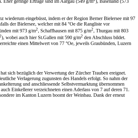
. Eher geringe Erträge sind im Aargau (549 g/m
), Baselland (573
z wiederum eingebüsst, indem er der Region Berner Bielersee mit 97
lls der Bielersee, welcher mit 84 °Oe die Rangliste vor
2
2
bünden mit 973 g/m
, Schaffhausen mit 875 g/m
, Thurgau mit 803
2
2
), wobei auch hier St.Gallen mit 590 g/m
den Abschluss bildet.
 erreichte einen Mittelwert von 77 °Oe, jeweils Graubünden, Luzern
at sich bezüglich der Verwertung der Zürcher Trauben ereignet.
eutliche Verlagerung zugunsten des Handels erfolgt. So nahm der
 Lohnkelterung und anschliessende Selbstvermarktung übernommen
uch Einkellerer verzeichneten einen Aderlass von 7 auf deren 71.
besondere im Kanton Luzern boomt der Weinbau. Dank der erneut