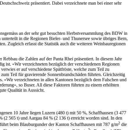
utschschweiz präsentiert. Dabei verzeichnete man bei einer sehr
itionsgemäss an der sehr gut besuchten Herbstversammlung des BDW in
unterteilt in die Regionen Bieler- und Thunersee sowie übriges Bern,
. Zugleich erfasst die Statistik auch die weiteren Weinbauregionen
er Rebbau die Zahlen auf der Panta Rhei präsentiert. In diesem Jahr
dig ist. «Wir verzeichneten bezüglich der verschiedenen Regionen
h verwies er auf verschiedene Spätfröste, welche zum Teil zu
t zum Teil für gravierende Sonnenbrandschäden führten. Gleichzeitig
s. «Wir verzeichneten in allen Kantonen bezüglich dem Falschen und
derung», so Buser. All diese Faktoren führten zu einem erhöhten
ute Qualität in Aussicht.
angenen 10 Jahre liegen Luzern (480 t) mit 50 %, Schaffhausen (3 477
 (2 565 t) und Aargau 84 % (2 136 t) erreicht worden sind. In den
2
en führt beim Blauburgunder der Kanton Schaffhausen mit 787 g/m
die
2