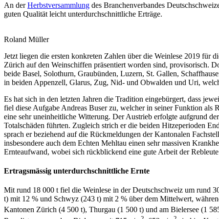
An der
Herbstversammlung
des Branchenverbandes Deutschschweizer 
guten Qualität leicht unterdurchschnittliche Erträge.
Roland Müller
Jetzt liegen die ersten konkreten Zahlen über die Weinlese 2019 fü
Zürich auf den Weinschiffen präsentiert worden sind, provisorisch. 
beide Basel, Solothurn, Graubünden, Luzern, St. Gallen, Schaffhaus
in beiden Appenzell, Glarus, Zug, Nid- und Obwalden und Uri, welch
Es hat sich in den letzten Jahren die Tradition eingebürgert, dass je
fiel diese Aufgabe Andreas Buser zu, welcher in seiner Funktion als
eine sehr uneinheitliche Witterung. Der Austrieb erfolgte aufgrund de
Totalschäden führten. Zugleich strich er die beiden Hitzeperioden En
sprach er beziehend auf die Rückmeldungen der Kantonalen Fachstell
insbesondere auch dem Echten Mehltau einen sehr massiven Krankheits
Ernteaufwand, wobei sich rückblickend eine gute Arbeit der Rebleute a
Ertragsmässig unterdurchschnittliche Ernte
Mit rund 18 000 t fiel die Weinlese in der Deutschschweiz um rund 3
t) mit 12 % und Schwyz (243 t) mit 2 % über dem Mittelwert, während
Kantonen Zürich (4 500 t), Thurgau (1 500 t) und am Bielersee (1 58
2
2