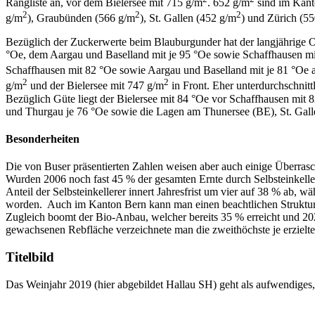
Rangliste an, vor dem Bielersee mit 715 g/m
. 652 g/m
sind im Kant
2
2
2
g/m
), Graubünden (566 g/m
), St. Gallen (452 g/m
) und Zürich (5
Bezüglich der Zuckerwerte beim Blauburgunder hat der langjährige 
°Oe, dem Aargau und Baselland mit je 95 °Oe sowie Schaffhausen mit 
Schaffhausen mit 82 °Oe sowie Aargau und Baselland mit je 81 °Oe a
2
2
g/m
und der Bielersee mit 747 g/m
in Front. Eher unterdurchschnit
Bezüglich Güte liegt der Bielersee mit 84 °Oe vor Schaffhausen mit 
und Thurgau je 76 °Oe sowie die Lagen am Thunersee (BE), St. Gal
Besonderheiten
Die von Buser präsentierten Zahlen weisen aber auch einige Überras
Wurden 2006 noch fast 45 % der gesamten Ernte durch Selbsteinkelle
Anteil der Selbsteinkellerer innert Jahresfrist um vier auf 38 % ab
worden. Auch im Kanton Bern kann man einen beachtlichen Strukturwa
Zugleich boomt der Bio-Anbau, welcher bereits 35 % erreicht und 20
gewachsenen Rebfläche verzeichnete man die zweithöchste je erzielte
Titelbild
Das Weinjahr 2019 (hier abgebildet Hallau SH) geht als aufwendiges, 