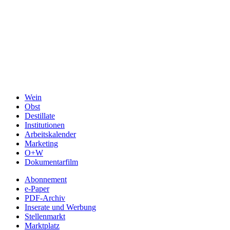
Wein
Obst
Destillate
Institutionen
Arbeitskalender
Marketing
O+W
Dokumentarfilm
Abonnement
e-Paper
PDF-Archiv
Inserate und Werbung
Stellenmarkt
Marktplatz