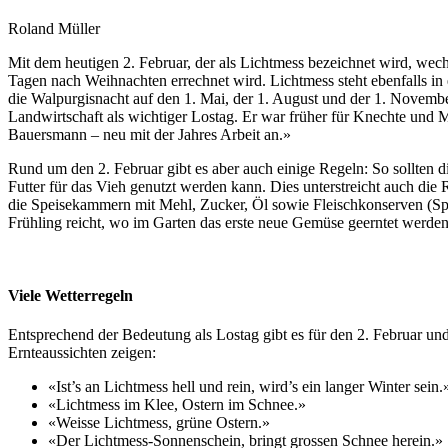
Roland Müller
Mit dem heutigen 2. Februar, der als Lichtmess bezeichnet wird, wechs
Tagen nach Weihnachten errechnet wird. Lichtmess steht ebenfalls in
die Walpurgisnacht auf den 1. Mai, der 1. August und der 1. November 
Landwirtschaft als wichtiger Lostag. Er war früher für Knechte und 
Bauersmann – neu mit der Jahres Arbeit an.»
Rund um den 2. Februar gibt es aber auch einige Regeln: So sollten d
Futter für das Vieh genutzt werden kann. Dies unterstreicht auch die
die Speisekammern mit Mehl, Zucker, Öl sowie Fleischkonserven (Spec
Frühling reicht, wo im Garten das erste neue Gemüse geerntet werde
Viele Wetterregeln
Entsprechend der Bedeutung als Lostag gibt es für den 2. Februar un
Ernteaussichten zeigen:
«Ist’s an Lichtmess hell und rein, wird’s ein langer Winter sein.
«Lichtmess im Klee, Ostern im Schnee.»
«Weisse Lichtmess, grüne Ostern.»
«Der Lichtmess-Sonnenschein, bringt grossen Schnee herein.»