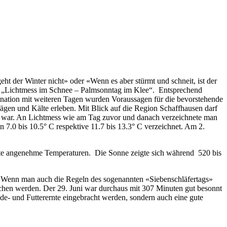
eht der Winter nicht» oder «Wenn es aber stürmt und schneit, ist der
tet: „Lichtmess im Schnee – Palmsonntag im Klee“. Entsprechend
ination mit weiteren Tagen wurden Voraussagen für die bevorstehende
ägen und Kälte erleben. Mit Blick auf die Region Schaffhausen darf
ffer war. An Lichtmess wie am Tag zuvor und danach verzeichnete man
 7.0 bis 10.5° C respektive 11.7 bis 13.3° C verzeichnet. Am 2.
nete angenehme Temperaturen. Die Sonne zeigte sich während 520 bis
ng. Wenn man auch die Regeln des sogenannten «Siebenschläfertags»
prochen werden. Der 29. Juni war durchaus mit 307 Minuten gut besonnt
eide- und Futterernte eingebracht werden, sondern auch eine gute