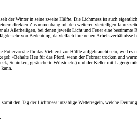
elt der Winter in seine zweite Hälfte. Die Lichtmess ist auch eigentlich
 einem direkten Zusammenhang mit den weiteren vierteiligen Jahreszeit
als Allerheiligen, bei denen jeweils Licht und Feuer eine bestimmte Ro
Mägde sehr von Bedeutung, da vielfach ihre neuen Arbeitsverhältnisse 
ie Futtervorräte für das Vieh erst zur Hälfte aufgebraucht sein, weil 
 Regel: «Behalte Heu für das Pferd, wenn der Februar trocken und warm
k, Schinken, geräucherte Würste etc.) und der Keller mit Lagergemüse 
n kann.
d somit den Tag der Lichtmess unzählige Wetterregeln, welche Deutung
»