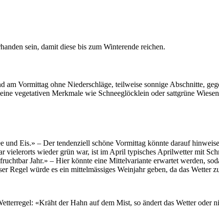
orhanden sein, damit diese bis zum Winterende reichen.
d am Vormittag ohne Niederschläge, teilweise sonnige Abschnitte, gege
 keine vegetativen Merkmale wie Schneeglöcklein oder sattgrüne Wiesen
 und Eis.» – Der tendenziell schöne Vormittag könnte darauf hinweisen
 vielerorts wieder grün war, ist im April typisches Aprilwetter mit Sc
 fruchtbar Jahr.» – Hier könnte eine Mittelvariante erwartet werden, s
eser Regel würde es ein mittelmässiges Weinjahr geben, da das Wetter z
terregel: «Kräht der Hahn auf dem Mist, so ändert das Wetter oder ni