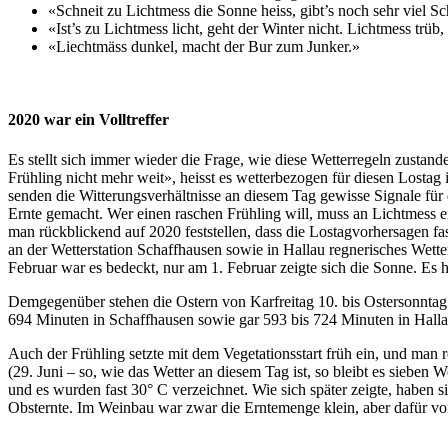
«Schneit zu Lichtmess die Sonne heiss, gibt’s noch sehr viel S
«Ist’s zu Lichtmess licht, geht der Winter nicht. Lichtmess trüb,
«Liechtmäss dunkel, macht der Bur zum Junker.»
2020 war ein Volltreffer
Es stellt sich immer wieder die Frage, wie diese Wetterregeln zustand
Frühling nicht mehr weit», heisst es wetterbezogen für diesen Losta
senden die Witterungsverhältnisse an diesem Tag gewisse Signale fü
Ernte gemacht. Wer einen raschen Frühling will, muss an Lichtmess e
man rückblickend auf 2020 feststellen, dass die Lostagvorhersagen fa
an der Wetterstation Schaffhausen sowie in Hallau regnerisches Wett
Februar war es bedeckt, nur am 1. Februar zeigte sich die Sonne. Es h
Demgegenüber stehen die Ostern von Karfreitag 10. bis Ostersonntag
694 Minuten in Schaffhausen sowie gar 593 bis 724 Minuten in Hall
Auch der Frühling setzte mit dem Vegetationsstart früh ein, und man
(29. Juni – so, wie das Wetter an diesem Tag ist, so bleibt es siebe
und es wurden fast 30° C verzeichnet. Wie sich später zeigte, haben s
Obsternte. Im Weinbau war zwar die Erntemenge klein, aber dafür vo