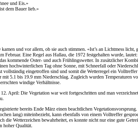
chnee und Eis.»
 ist dem Bauer lieb.»
e kamen und vor allem, ob sie auch stimmen. «Ist’s an Lichtmess licht, g
g im Februar. Eine Regel aus Hallau, die 1972 festgehalten wurde, lau
r das kommende Oster- und auch Frühlingswetter. In zusätzlicher Komb
inen hochwinterlichen Tag ohne Sonne, mit Schneefall oder Niederschl
st vollständig eingetroffen sind und somit die Wetterregel ein Volltre
er mit 5.1 bis 19.9 mm Niederschlag. Zugleich wurden Temperaturen von
errschten windige Verhältnisse.
 12. April: Die Vegetation war weit fortgeschritten und man verzeich
au.
 registrierte bereits Ende März einen beachtlichen Vegetationsvorspru
n Wochen lang) miteinbezieht, kann ebenfalls von einem Volltreffer ges
ich die Wetterzeichen bewahrheitet, es konnte nicht nur eine gute Getr
n hoher Qualität.