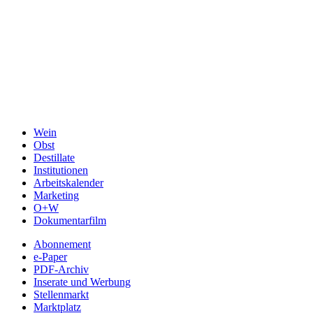
Wein
Obst
Destillate
Institutionen
Arbeitskalender
Marketing
O+W
Dokumentarfilm
Abonnement
e-Paper
PDF-Archiv
Inserate und Werbung
Stellenmarkt
Marktplatz