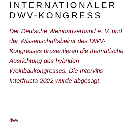
INTERNATIONALER
DOKUMENTARFILM
DWV-KONGRESS
ABONNEMENT
Der Deutsche Weinbauverband e. V. und
E-PAPER
der Wissenschaftsbeirat des DWV-
PDF-ARCHIV
Kongresses präsentieren die thematische
INSERATE UND WERBUNG
Ausrichtung des hybriden
STELLENMARKT
Weinbaukongresses. Die Intervitis
Interfructa 2022 wurde abgesagt.
MARKTPLATZ
BEZUGSQUELLENVERZEICHNIS
PUBLIREPORTAGEN
AGENDA
dwv
KONTAKT