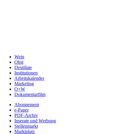
Wein
Obst
Destillate
Institutionen
Arbeitskalender
Marketing
O+W
Dokumentarfilm
Abonnement
e-Paper
PDF-Archiv
Inserate und Werbung
Stellenmarkt
Marktplatz