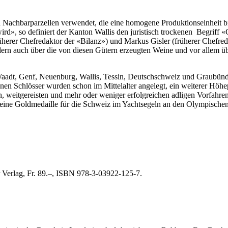
n Nachbarparzellen verwendet, die eine homogene Produktionseinheit 
ird», so definiert der Kanton Wallis den juristisch trockenen Begriff «Ch
üherer Chefredaktor der «Bilanz») und Markus Gisler (früherer Chefre
ndern auch über die von diesen Gütern erzeugten Weine und vor allem ü
 Waadt, Genf, Neuenburg, Wallis, Tessin, Deutschschweiz und Graubünd
en Schlösser wurden schon im Mittelalter angelegt, ein weiterer Höhep
stren, weitgereisten und mehr oder weniger erfolgreichen adligen Vorfa
 eine Goldmedaille für die Schweiz im Yachtsegeln an den Olympischen
 Verlag, Fr. 89.–, ISBN 978-3-03922-125-7.