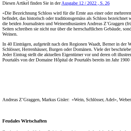
Diesen Artikel finden Sie in der
Ausgabe 12 / 2022 , S. 26
«Die Bezeichnung Schloss wird für die Ernte aus einer oder mehrere
befindet, das historisch oder traditionsgemäss als Schloss bezeichnet w
die beiden Journalisten und Weinenthusiasten Andreas Z’Graggen (fr
Seiten schreiben sie nicht nur über die herrschaftlichen Gebäude, so
Weinen.
In 40 Einträgen, aufgeteilt nach den Regionen Waadt, Berner in der
Schlösser, Herrenhäuser, Burgen oder Domänen. Viele der beschrieben
Jeder Eintrag stellt die aktuellen Eigentümer vor und deren oft illu
Pourtalès von der Domaine Hôpital de Pourtalès bereits im Jahr 1900
Andreas Z’Graggen, Markus Gisler: «Wein, Schlösser, Adel», Weber
Feudales Wirtschaften