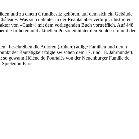
bilden und zu einem Grundbesitz gehören, auf dem sich ein Gebäude
âteau». Was sich dahinter in der Realität aber verbirgt, illustrieren
daktor von «Cash») mit dem vorliegenden Buch vortrefflich. Auf 448
ber die früheren und aktuellen Personen hinter den Schlössern und den
en, beschreiben die Autoren (frühere) adlige Familien und deren
unkt der Bautätigkeit folgte zwischen dem 17. und 18. Jahrhundert.
hren; so gewann Hélène de Pourtalès von der Neuenburger Familie de
 Spielen in Paris.