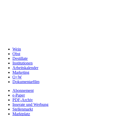
Wein
Obst
Destillate
Institutionen
Arbeitskalender
Marketing
O+W
Dokumentarfilm
Abonnement
e-Paper
PDF-Archiv
Inserate und Werbung
Stellenmarkt
Marktplatz