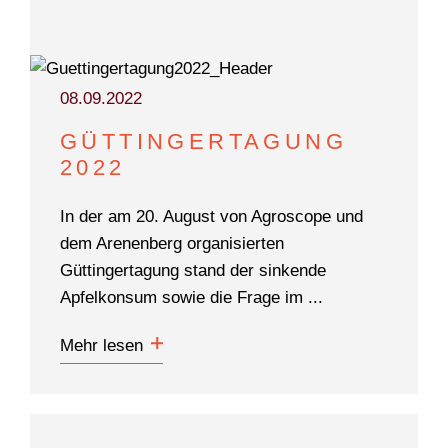
DOKUMENTARFILM
ABONNEMENT
08.09.2022
E-PAPER
GÜTTINGERTAGUNG
PDF-ARCHIV
2022
INSERATE UND WERBUNG
In der am 20. August von Agroscope und
STELLENMARKT
dem Arenenberg organisierten
MARKTPLATZ
Güttingertagung stand der sinkende
Apfelkonsum sowie die Frage im ...
BEZUGSQUELLENVERZEICHNIS
PUBLIREPORTAGEN
Mehr lesen
AGENDA
KONTAKT