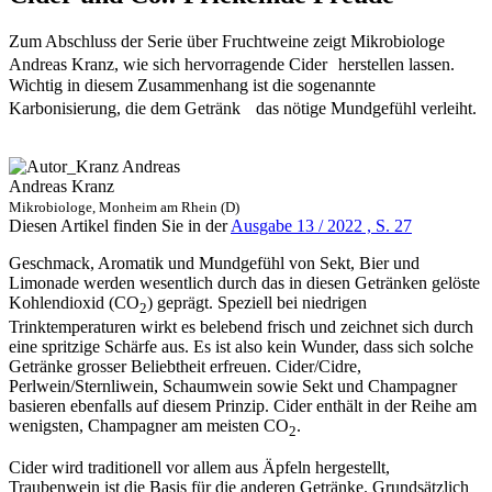
Zum Abschluss der Serie über Fruchtweine zeigt Mikrobiologe
Andreas Kranz, wie sich hervorragende Cider herstellen lassen.
Wichtig in diesem Zusammenhang ist die sogenannte
Karbonisierung, die dem Getränk das nötige Mundgefühl verleiht.
Andreas Kranz
Mikrobiologe, Monheim am Rhein (D)
Diesen Artikel finden Sie in der
Ausgabe 13 / 2022 , S. 27
Geschmack, Aromatik und Mundgefühl von Sekt, Bier und
Limonade werden wesentlich durch das in diesen Getränken gelöste
Kohlendioxid (CO
) geprägt. Speziell bei niedrigen
2
Trinktemperaturen wirkt es belebend frisch und zeichnet sich durch
eine spritzige Schärfe aus. Es ist also kein Wunder, dass sich solche
Getränke grosser Beliebtheit erfreuen. Cider/Cidre,
Perlwein/Sternliwein, Schaumwein sowie Sekt und Champagner
basieren ebenfalls auf diesem Prinzip. Cider enthält in der Reihe am
wenigsten, Champagner am meisten CO
.
2
Cider wird traditionell vor allem aus Äpfeln hergestellt,
Traubenwein ist die Basis für die anderen Getränke. Grundsätzlich