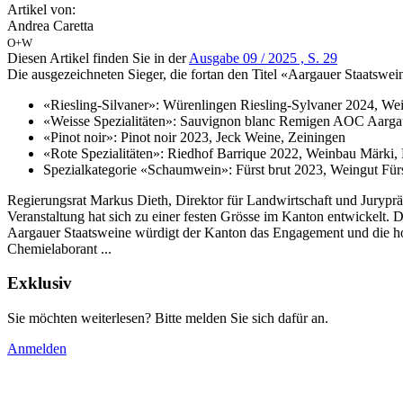
Artikel von:
Andrea Caretta
O+W
Diesen Artikel finden Sie in der
Ausgabe 09 / 2025 , S. 29
Die ausgezeichneten Sieger, die fortan den Titel «Aargauer Staatswe
«Riesling-Silvaner»: Würenlingen Riesling-Sylvaner 2024, W
«Weisse Spezialitäten»: Sauvignon blanc Remigen AOC Aar
«Pinot noir»: Pinot noir 2023, Jeck Weine, Zeiningen
«Rote Spezialitäten»: Riedhof Barrique 2022, Weinbau Märki,
Spezialkategorie «Schaumwein»: Fürst brut 2023, Weingut Für
Regierungsrat Markus Dieth, Direktor für Landwirtschaft und Juryprä
Veranstaltung hat sich zu einer festen Grösse im Kanton entwickelt.
Aargauer Staatsweine würdigt der Kanton das Engagement und die hohe
Chemielaborant ...
Exklusiv
Sie möchten weiterlesen? Bitte melden Sie sich dafür an.
Anmelden