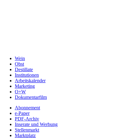
Wein
Obst
Destillate
Institutionen
Arbeitskalender
Marketing
O+W
Dokumentarfilm
Abonnement
e-Paper
PDF-Archiv
Inserate und Werbung
Stellenmarkt
Marktplatz