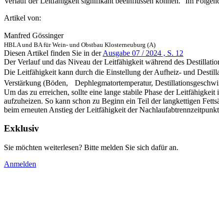
Verlauf der Leitfähigkeit signifikant beeinflussen können. Im Folge
Artikel von:
Manfred Gössinger
HBLA und BA für Wein- und Obstbau Klosterneuburg (A)
Diesen Artikel finden Sie in der
Ausgabe 07 / 2024 , S. 12
Der Verlauf und das Niveau der Leitfähigkeit während des Destillatio
Die Leitfähigkeit kann durch die Einstellung der Aufheiz- und Desti
Verstärkung (Böden, Dephlegmatortemperatur, Destillationsgeschwindigk
Um das zu erreichen, sollte eine lange stabile Phase der Leitfähigkei
aufzuheizen. So kann schon zu Beginn ein Teil der langkettigen Fettsä
beim erneuten Anstieg der Leitfähigkeit der Nachlaufabtrennzeitpunkt 
Exklusiv
Sie möchten weiterlesen? Bitte melden Sie sich dafür an.
Anmelden