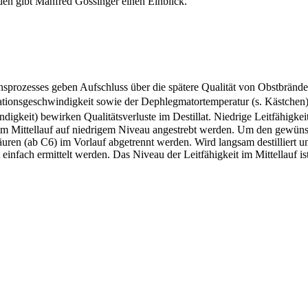
nden gibt Manfred Gössinger einen Einblick.
nsprozesses geben Aufschluss über die spätere Qualität von Obstbrände
llationsgeschwindigkeit sowie der Dephlegmatortemperatur (s. Kästchen
eit) bewirken Qualitätsverluste im Destillat. Niedrige Leitfähigkeitswe
t im Mittellauf auf niedrigem Niveau angestrebt werden. Um den gewünsch
uren (ab C6) im Vorlauf abgetrennt werden. Wird langsam destilliert un
einfach ermittelt werden. Das Niveau der Leitfähigkeit im Mittellauf ist