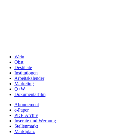
Wein
Obst
Destillate
Institutionen
Arbeitskalender
Marketing
O+W
Dokumentarfilm
Abonnement
e-Paper
PDF-Archiv
Inserate und Werbung
Stellenmarkt
Marktplatz