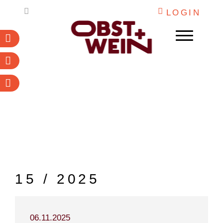
Weiter
LOGIN
zum
Inhalt
Abonnieren
Newsletter
PDF-Archiv
WEIN
OBST
DESTILLATE
INSTITUTIONEN
ARBEITSKALENDER
15 / 2025
MARKETING
O+W
06.11.2025