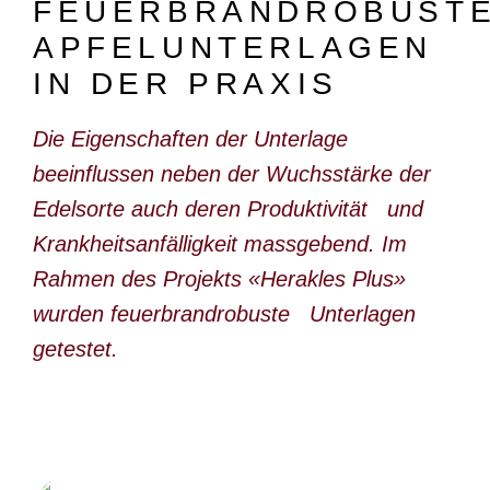
FEUERBRANDROBUST
DOKUMENTARFILM
APFELUNTERLAGEN
ABONNEMENT
IN DER PRAXIS
E-PAPER
Die Eigenschaften der Unterlage
PDF-ARCHIV
beeinflussen neben der Wuchsstärke der
INSERATE UND WERBUNG
Edelsorte auch deren Produktivität und
Krankheitsanfälligkeit massgebend. Im
STELLENMARKT
Rahmen des Projekts «Herakles Plus»
MARKTPLATZ
wurden feuerbrandrobuste Unterlagen
BEZUGSQUELLENVERZEICHNIS
getestet.
PUBLIREPORTAGEN
AGENDA
KONTAKT