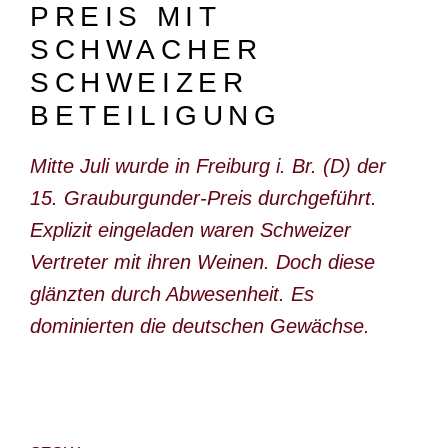
PREIS MIT
DOKUMENTARFILM
SCHWACHER
ABONNEMENT
SCHWEIZER
E-PAPER
BETEILIGUNG
PDF-ARCHIV
Mitte Juli wurde in Freiburg i. Br. (D) der
INSERATE UND WERBUNG
15. Grauburgunder-Preis durchgeführt.
STELLENMARKT
Explizit eingeladen waren Schweizer
Vertreter mit ihren Weinen. Doch diese
MARKTPLATZ
glänzten durch Abwesenheit. Es
BEZUGSQUELLENVERZEICHNIS
dominierten die deutschen Gewächse.
PUBLIREPORTAGEN
AGENDA
KONTAKT