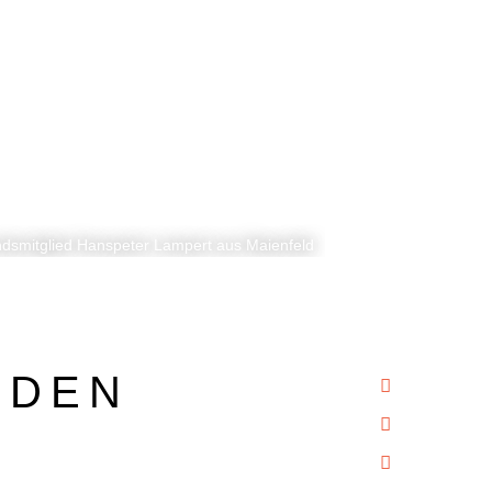
andsmitglied Hanspeter Lampert aus Maienfeld
NDEN