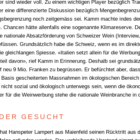
er sind wieder voll. Zu einem wichtigen Player bezüglich Tr
der eine differenzierte Diskussion bezüglich Mengenbegrenzu
gsbegrenzung noch zeitgemäss sei. Kamm machte indes deut
e. Chancen hätte allenfalls eine sogenannte Klimareserve. 
ie nationale Absatzförderung von Schweizer Wein (Interview,
efüssen. Grundsätzlich habe die Schweiz, wenn es im direkt
WONACH SUCHEN SIE
ie gleichlangen Spiesse. «Italien setzt allein für die Werbu
teil davon», rief Kamm in Erinnerung. Deshalb sei grundsät
uf neu 9 Mio. Franken zu begrüssen. Er befürchtet aber, das
r Basis gescheiterten Massnahmen im ökologischen Bereich 
nicht sozial und ökologisch unterwegs sein, wenn die öko
 für die Weinwerbung stehe die nationale Weinbranche in de
EDER GESUCHT
hat Hanspeter Lampert aus Maienfeld seinen Rücktritt aus d