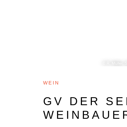
O+W
DOKUMENTARFILM
© R. Müller, 
WEIN
GV DER S
WEINBAUE