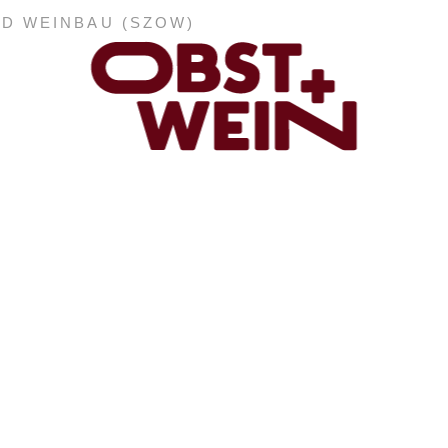
ND WEINBAU (SZOW)
ABONNEMENT
E-PAPER
PDF-ARCHIV
INSERATE UND WERBUNG
STELLENMARKT
MARKTPLATZ