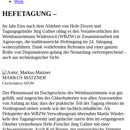
Wein
HEFETAGUNG –
Im Jahr Eins nach dem Ableben von Hefe-Doyen und
Tagungsgründer Jürg Gafner oblag es den Verantwortlichen des
Weinbauzentrums Wädenswil (WBZW) in Zusammenarbeit mit
Agroscope, die traditionsreiche Hefetagung im 24. Jahrgang
weiterzuführen. Dank vertiefenden Referaten und einer ganzen
Reihe von Degustationen gelang der Neuanfang vielversprechend –
auch aus technologischer Sicht.
MARKUS MATZNER
Chefredaktor SZOW
Der Plenumssaal im Dachgeschoss des Weinbauzentrums war gut
gefüllt, und an­ge­sichts der Gläserbatterien war allen Anwesenden
von Anfang an klar, dass der praktische Teil der Tagung ebenso im
Vordergrund stehen würde wie der fachlich-­inhaltliche. Als
Delegierter des WBZW-Ver­waltungsrats übernahm Martin Wieder­­
kehr den Tagungsvorsitz und gedachte zuerst dem im vergangenen
Oktober verstorbenen Hefe-Forscher Jürg Gafner mit einer
Schweigeminute. Auch Karl Burger, der österreichische Vertreter