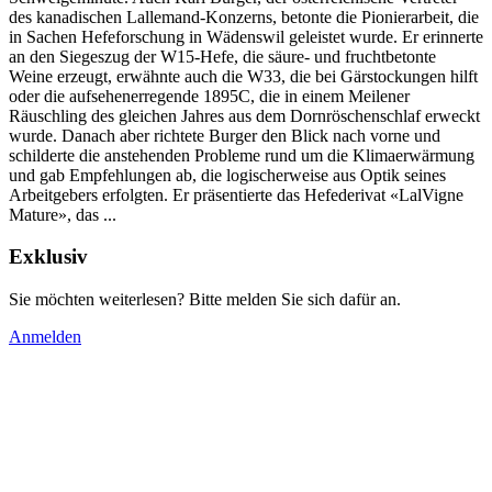
des kanadischen Lallemand-­Kon­zerns, betonte die Pionierarbeit, die
in Sachen Hefeforschung in Wä­dens­wil geleistet wurde. Er erinnerte
an den Siegeszug der W15-Hefe, die säure- und fruchtbetonte
Weine erzeugt, erwähn­te auch die W33, die bei Gärstockungen hilft
oder die aufsehenerregende 1895C, die in einem Meilener
Räuschling des gleichen Jahres aus dem Dornröschenschlaf erweckt
wurde. Danach aber richtete Burger den Blick nach vorne und
schilderte die anstehenden Probleme rund um die Klimaerwärmung
und gab Empfehlungen ab, die logischerweise aus Optik seines
Arbeitgebers erfolgten. Er präsentierte das Hefederivat «LalVigne
Mature», das ...
Exklusiv
Sie möchten weiterlesen? Bitte melden Sie sich dafür an.
Anmelden