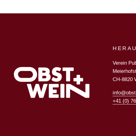
HERA
Verein Pub
Meierhofs
CH-8820 
info@obst
+41 (0) 7
Verein Publikationen Spezialk