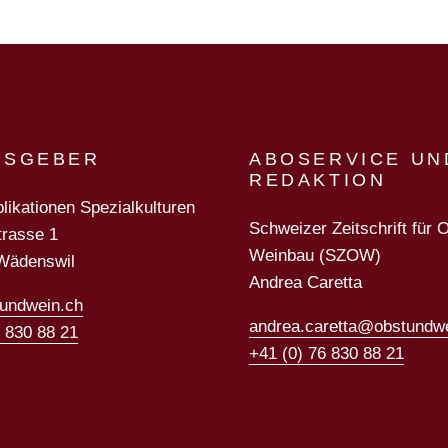
USGEBER
ABOSERVICE UN
REDAKTION
likationen Spezialkulturen
Schweizer Zeitschrift für 
trasse 1
Weinbau (SZOW)
Wädenswil
Andrea Caretta
undwein.ch
andrea.caretta@obstundw
6 830 88 21
+41 (0) 76 830 88 21
ulturen