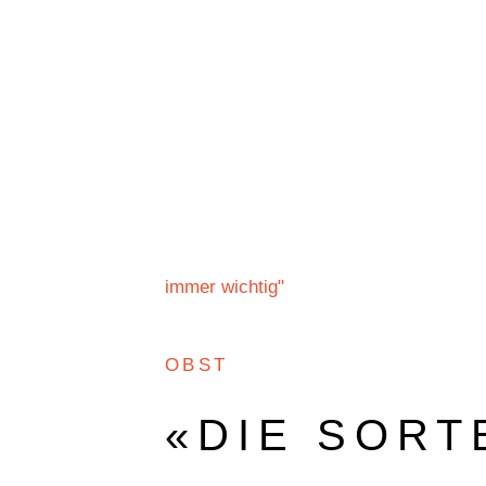
O+W
DOKUMENTARFILM
immer wichtig"
OBST
«DIE SORT