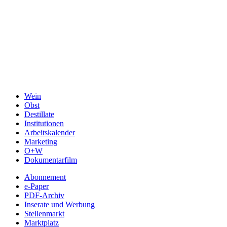
Wein
Obst
Destillate
Institutionen
Arbeitskalender
Marketing
O+W
Dokumentarfilm
Abonnement
e-Paper
PDF-Archiv
Inserate und Werbung
Stellenmarkt
Marktplatz