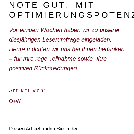
NOTE GUT, MIT
DOKUMENTARFILM
OPTIMIERUNGSPOTEN
ABONNEMENT
Vor einigen Wochen haben wir zu unserer
E-PAPER
diesjährigen Leserumfrage eingeladen.
PDF-ARCHIV
Heute möchten wir uns bei Ihnen bedanken
INSERATE UND WERBUNG
– für Ihre rege Teilnahme sowie Ihre
STELLENMARKT
positiven Rückmeldungen.
MARKTPLATZ
Artikel von:
BEZUGSQUELLENVERZEICHNIS
O+W
PUBLIREPORTAGEN
AGENDA
KONTAKT
Diesen Artikel finden Sie in der