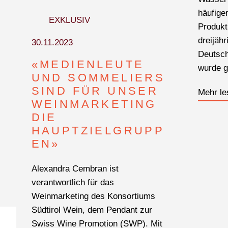
häufige
EXKLUSIV
Produkt
dreijähr
30.11.2023
Deutsch
«MEDIENLEUTE
WONACH SUCHEN SIE
wurde ge
UND SOMMELIERS
SIND FÜR UNSER
Mehr le
WEINMARKETING
DIE
HAUPTZIELGRUPP
EN»
Alexandra Cembran ist
verantwortlich für das
Weinmarketing des Konsortiums
Südtirol Wein, dem Pendant zur
Swiss Wine Promotion (SWP). Mit