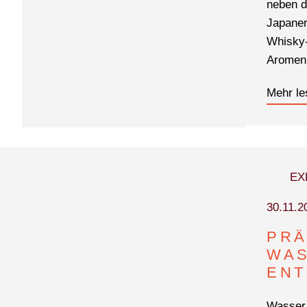
neben d
Japaner
Whisky-
Aromen 
Mehr le
EX
30.11.2
PRÄ
WA
ENT
Wasser