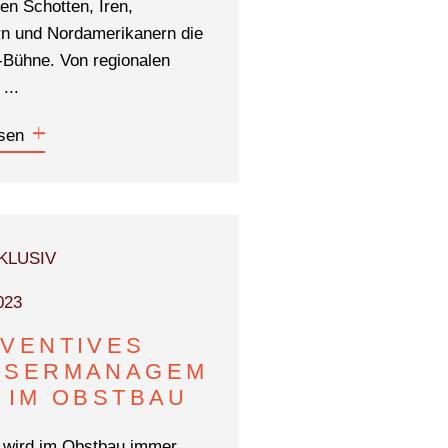
en Schotten, Iren,
n und Nordamerikanern die
Bühne. Von regionalen
...
sen
KLUSIV
023
VENTIVES
SSERMANAGEM
 IM OBSTBAU
 wird im Obstbau immer