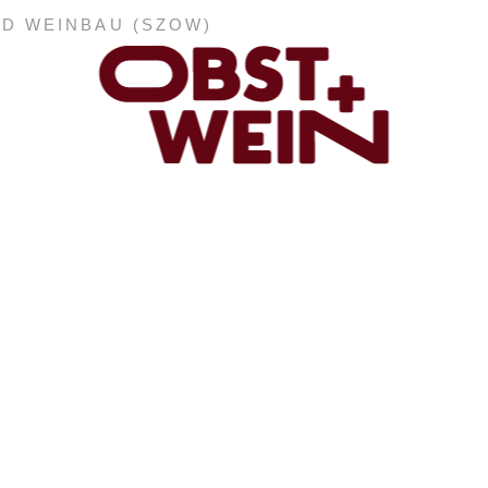
ND WEINBAU (SZOW)
ABONNEMENT
E-PAPER
PDF-ARCHIV
INSERATE UND WERBUNG
STELLENMARKT
MARKTPLATZ