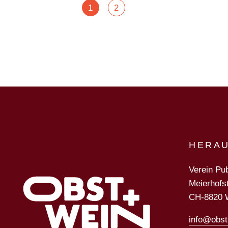
POSTS
1
2
NAVIGATIO
HERA
Verein Pub
Meierhofs
CH-8820 
info@obst