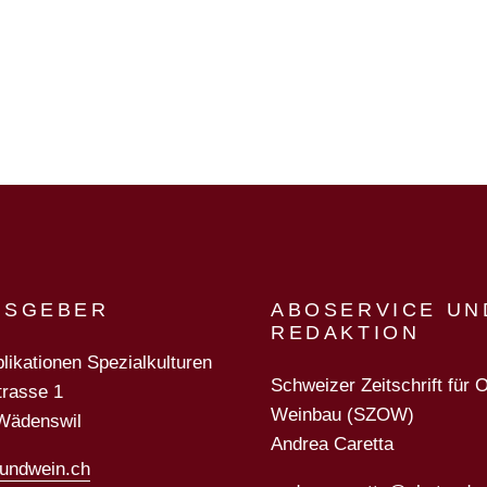
N
USGEBER
ABOSERVICE UN
REDAKTION
likationen Spezialkulturen
Schweizer Zeitschrift für 
trasse 1
Weinbau (SZOW)
Wädenswil
Andrea Caretta
undwein.ch