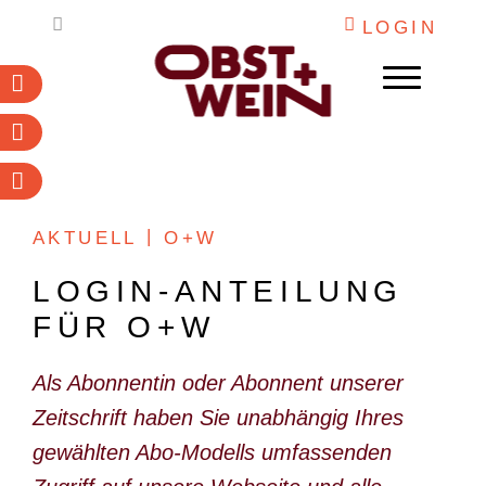
Weiter
LOGIN
zum
Inhalt
Abonnieren
Newsletter
PDF-Archiv
WEIN
AKTUELL
O+W
OBST
LOGIN-ANTEILUNG
DESTILLATE
FÜR O+W
INSTITUTIONEN
ARBEITSKALENDER
Als Abonnentin oder Abonnent unserer
Zeitschrift haben Sie unabhängig Ihres
MARKETING
gewählten Abo-Modells umfassenden
O+W