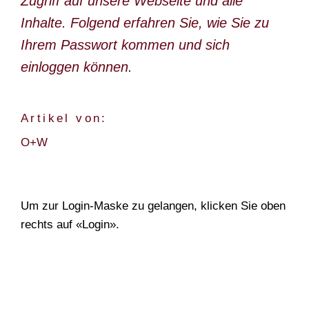
Zugriff auf unsere Webseite und alle
DOKUMENTARFILM
Inhalte. Folgend erfahren Sie, wie Sie zu
ABONNEMENT
Ihrem Passwort kommen und sich
einloggen können.
E-PAPER
PDF-ARCHIV
Artikel von:
INSERATE UND WERBUNG
O+W
STELLENMARKT
MARKTPLATZ
Um zur Login-Maske zu gelangen, klicken Sie oben
BEZUGSQUELLENVERZEICHNIS
rechts auf «Login».
PUBLIREPORTAGEN
AGENDA
KONTAKT