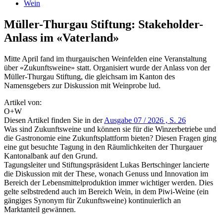
Wein
Müller-Thurgau Stiftung: Stakeholder-
Anlass im «Vaterland»
Mitte April fand im thurgauischen Weinfelden eine Veranstaltung
über «Zukunftsweine» statt. Organisiert wurde der Anlass von der
Müller-Thurgau Stiftung, die gleichsam im Kanton des
Namensgebers zur Diskussion mit Weinprobe lud.
Artikel von:
O+W
Diesen Artikel finden Sie in der
Ausgabe 07 / 2026 , S. 26
Was sind Zukunftsweine und können sie für die Winzerbetriebe und
die Gastronomie eine Zukunftsplattform bieten? Diesen Fragen ging
eine gut besuchte Tagung in den Räumlichkeiten der Thurgauer
Kantonalbank auf den Grund.
Tagungsleiter und Stiftungspräsident Lukas Bertschinger lancierte
die Diskussion mit der These, wonach Genuss und Innovation im
Bereich der Lebensmittelproduktion immer wichtiger werden. Dies
gelte selbstredend auch im Bereich Wein, in dem Piwi-Weine (ein
gängiges Synonym für Zukunftsweine) kontinuierlich an
Marktanteil gewännen.