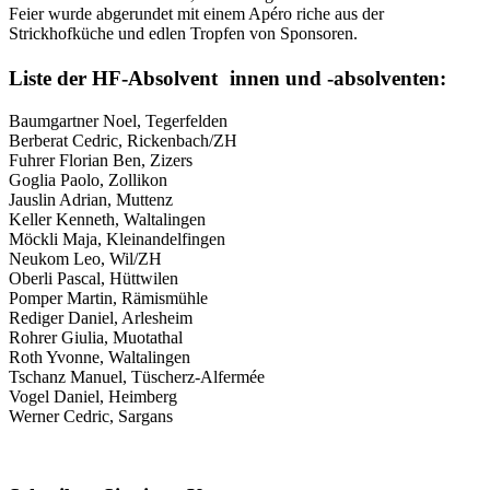
Feier wurde abgerundet mit einem Apéro riche aus der
Strickhofküche und edlen Tropfen von Sponsoren.
Liste der HF-Absolvent innen und -absolventen:
Baumgartner Noel, Tegerfelden
Berberat Cedric, Rickenbach/ZH
Fuhrer Florian Ben, Zizers
Goglia Paolo, Zollikon
Jauslin Adrian, Muttenz
Keller Kenneth, Waltalingen
Möckli Maja, Kleinandelfingen
Neukom Leo, Wil/ZH
Oberli Pascal, Hüttwilen
Pomper Martin, Rämismühle
Rediger Daniel, Arlesheim
Rohrer Giulia, Muotathal
Roth Yvonne, Waltalingen
Tschanz Manuel, Tüscherz-Alfermée
Vogel Daniel, Heimberg
Werner Cedric, Sargans