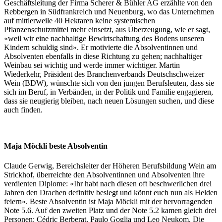
Geschäftsleitung der Firma Scherer & Bühler AG erzählte von den
Rebbergen in Südfrankreich und Neuenburg, wo das Unternehmen
auf mittlerweile 40 Hektaren keine systemischen
Pflanzenschutzmittel mehr einsetzt, aus Überzeugung, wie er sagt,
«weil wir eine nachhaltige Bewirtschaftung des Bodens unseren
Kindern schuldig sind». Er motivierte die Absolventinnen und
Absolventen ebenfalls in diese Richtung zu gehen; nachhaltiger
Weinbau sei wichtig und werde immer wichtiger. Martin
Wiederkehr, Präsident des Branchenverbands Deutschschweizer
Wein (BDW), wünschte sich von den jungen Berufsleuten, dass sie
sich im Beruf, in Verbänden, in der Politik und Familie engagieren,
dass sie neugierig bleiben, nach neuen Lösungen suchen, und diese
auch finden.
Maja Möckli beste Absolventin
Claude Gerwig, Bereichsleiter der Höheren Berufsbildung Wein am
Strickhof, überreichte den Absolventinnen und Absolventen ihre
verdienten Diplome: «Ihr habt nach diesen oft beschwerlichen drei
Jahren den Drachen definitiv besiegt und könnt euch nun als Helden
feiern». Beste Absolventin ist Maja Möckli mit der hervorragenden
Note 5.6. Auf den zweiten Platz und der Note 5.2 kamen gleich drei
Personen: Cédric Berberat, Paulo Goglia und Leo Neukom. Die