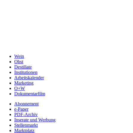
Wein
Obst
Destillate
Institutionen
Arbeitskalender
Marketing
O+W
Dokumentarfilm
Abonnement
e-Paper
PDF-Archiv
Inserate und Werbung
Stellenmarkt
Marktplatz