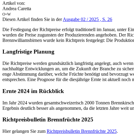
Artikel von:
Andrea Caretta
O+W
Diesen Artikel finden Sie in der
Ausgabe 02 / 2025 , S. 26
Die Festlegung der Richtpreise erfolgt traditionell im Januar, unter 
wurden die Preise zugunsten der Produzierenden angehoben. Der Rich
Brennwilliamsbirnen wurde kein Richtpreis festgelegt: Die Produktion
Langfristige Planung
Die Richtpreise werden grundsätzlich langfristig angelegt, auch wen
nachhaltige Entwicklungen an, um die Zukunft der Branche zu sichern
enge Abstimmung darüber, welche Früchte benötigt und bevorzugt wer
entsprechen. Eine Prognose für die diesjährige Ernte ist aktuell noch n
Ernte 2024 im Rückblick
Im Jahr 2024 wurden gesamtschweizerisch 2000 Tonnen Brennkirschen g
Ergebnis deutlich besser als angenommen, da die letzten Jahre weit u
Richtpreisbulletin Brennfrüchte 2025
Hier gelangen Sie zum
Richtpreisbulletin Brennfrüchte 2025
.