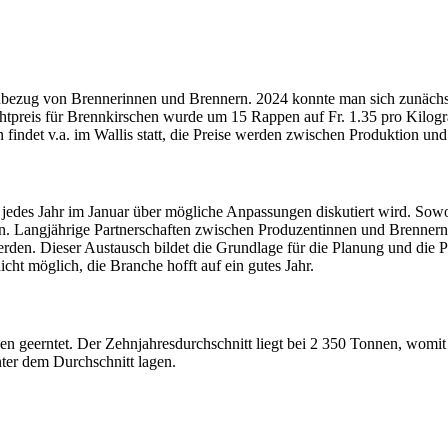
Einbezug von Brennerinnen und Brennern. 2024 konnte man sich zunächst 
tpreis für Brennkirschen wurde um 15 Rappen auf Fr. 1.35 pro Kilogra
 findet v.a. im Wallis statt, die Preise werden zwischen Produktion und
n jedes Jahr im Januar über mögliche Anpassungen diskutiert wird. Sow
. Langjährige Partnerschaften zwischen Produzentinnen und Brennern s
den. Dieser Austausch bildet die Grundlage für die Planung und die P
icht möglich, die Branche hofft auf ein gutes Jahr.
eerntet. Der Zehnjahresdurchschnitt liegt bei 2 350 Tonnen, womit di
nter dem Durchschnitt lagen.