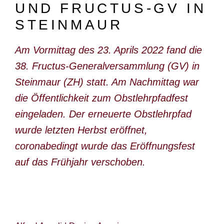
UND FRUCTUS-GV IN
DOKUMENTARFILM
STEINMAUR
ABONNEMENT
Am Vormittag des 23. Aprils 2022 fand die
E-PAPER
38. Fructus-Generalversammlung (GV) in
PDF-ARCHIV
Steinmaur (ZH) statt. Am Nachmittag war
INSERATE UND WERBUNG
die Öffentlichkeit zum Obstlehrpfadfest
STELLENMARKT
eingeladen. Der erneuerte Obstlehrpfad
wurde letzten Herbst eröffnet,
MARKTPLATZ
coronabedingt wurde das Eröffnungsfest
BEZUGSQUELLENVERZEICHNIS
auf das Frühjahr verschoben.
PUBLIREPORTAGEN
AGENDA
KONTAKT