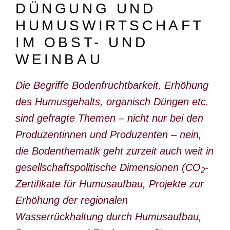
DÜNGUNG UND
DOKUMENTARFILM
HUMUSWIRTSCHAFT
ABONNEMENT
IM OBST- UND
E-PAPER
WEINBAU
PDF-ARCHIV
Die Begriffe Bodenfruchtbarkeit, Erhöhung
INSERATE UND WERBUNG
des Humusgehalts, organisch Düngen etc.
STELLENMARKT
sind gefragte Themen – nicht nur bei den
Produzentinnen und Produzenten – nein,
MARKTPLATZ
die Bodenthematik geht zurzeit auch weit in
BEZUGSQUELLENVERZEICHNIS
gesellschaftspolitische Dimensionen (CO
-
2
PUBLIREPORTAGEN
Zertifikate für Humusaufbau, Projekte zur
AGENDA
Erhöhung der regionalen
Wasserrückhaltung durch Humusaufbau,
KONTAKT