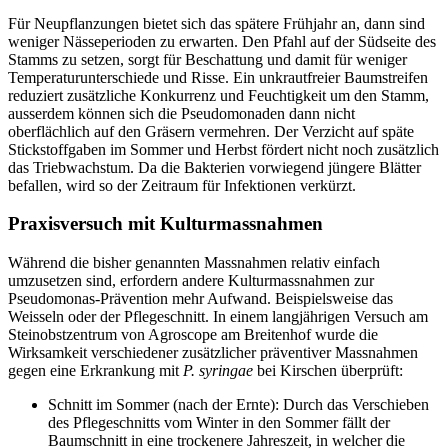
Für Neupflanzungen bietet sich das spätere Frühjahr an, dann sind
weniger Nässeperioden zu erwarten. Den Pfahl auf der Südseite des
Stamms zu setzen, sorgt für Beschattung und damit für weniger
Temperaturunterschiede und Risse. Ein unkrautfreier Baumstreifen
reduziert zusätzliche Konkurrenz und Feuchtigkeit um den Stamm,
ausserdem können sich die Pseudomonaden dann nicht
oberflächlich auf den Gräsern vermehren. Der Verzicht auf späte
Stickstoffgaben im Sommer und Herbst fördert nicht noch zusätzlich
das Triebwachstum. Da die Bakterien vorwiegend jüngere Blätter
befallen, wird so der Zeitraum für Infektionen verkürzt.
Praxisversuch mit Kulturmassnahmen
Während die bisher genannten Massnahmen relativ einfach
umzusetzen sind, erfordern andere Kulturmassnahmen zur
Pseudomonas-Prävention mehr Aufwand. Beispielsweise das
Weisseln oder der Pflegeschnitt. In einem langjährigen Versuch am
Steinobstzentrum von Agroscope am Breitenhof wurde die
Wirksamkeit verschiedener zusätzlicher präventiver Massnahmen
gegen eine Erkrankung mit
P. syringae
bei Kirschen überprüft:
Schnitt im Sommer (nach der Ernte): Durch das Verschieben
des Pflegeschnitts vom Winter in den Sommer fällt der
Baumschnitt in eine trockenere Jahreszeit, in welcher die