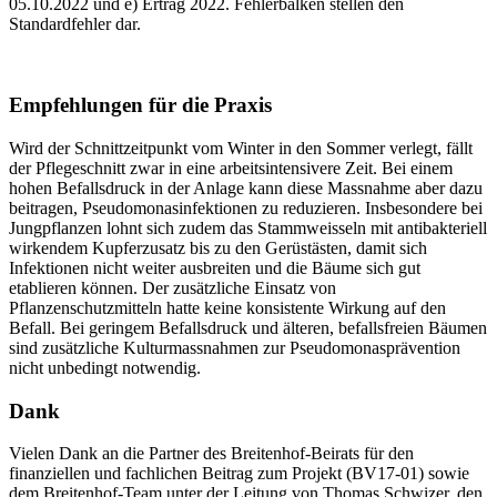
05.10.2022 und e) Ertrag 2022. Fehlerbalken stellen den
Standardfehler dar.
Empfehlungen für die Praxis
Wird der Schnittzeitpunkt vom Winter in den Sommer verlegt, fällt
der Pflegeschnitt zwar in eine arbeitsintensivere Zeit. Bei einem
hohen Befallsdruck in der Anlage kann diese Massnahme aber dazu
beitragen, Pseudomonasinfektionen zu reduzieren. Insbesondere bei
Jungpflanzen lohnt sich zudem das Stammweisseln mit antibakteriell
wirkendem Kupferzusatz bis zu den Gerüstästen, damit sich
Infektionen nicht weiter ausbreiten und die Bäume sich gut
etablieren können. Der zusätzliche Einsatz von
Pflanzenschutzmitteln hatte keine konsistente Wirkung auf den
Befall. Bei geringem Befallsdruck und älteren, befallsfreien Bäumen
sind zusätzliche Kulturmassnahmen zur Pseudomonasprävention
nicht unbedingt notwendig.
Dank
Vielen Dank an die Partner des Breitenhof-Beirats für den
finanziellen und fachlichen Beitrag zum Projekt (BV17-01) sowie
dem Breitenhof-Team unter der Leitung von Thomas Schwizer, den