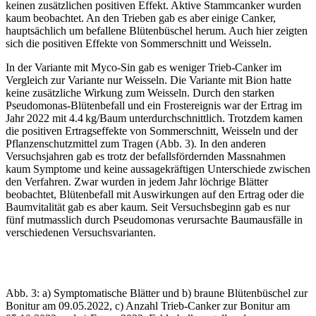
keinen zusätzlichen positiven Effekt. Aktive Stammcanker wurden
kaum beobachtet. An den Trieben gab es aber einige Canker,
hauptsächlich um befallene Blütenbüschel herum. Auch hier zeigten
sich die positiven Effekte von Sommerschnitt und Weisseln.
In der Variante mit Myco-Sin gab es weniger Trieb-Canker im
Vergleich zur Variante nur Weisseln. Die Variante mit Bion hatte
keine zusätzliche Wirkung zum Weisseln. Durch den starken
Pseudomonas-Blütenbefall und ein Frostereignis war der Ertrag im
Jahr 2022 mit 4.4 kg/Baum unterdurchschnittlich. Trotzdem kamen
die positiven Ertragseffekte von Sommerschnitt, Weisseln und der
Pflanzenschutzmittel zum Tragen (Abb. 3). In den anderen
Versuchsjahren gab es trotz der befallsfördernden Massnahmen
kaum Symptome und keine aussagekräftigen Unterschiede zwischen
den Verfahren. Zwar wurden in jedem Jahr löchrige Blätter
beobachtet, Blütenbefall mit Auswirkungen auf den Ertrag oder die
Baumvitalität gab es aber kaum. Seit Versuchsbeginn gab es nur
fünf mutmasslich durch Pseudomonas verursachte Baumausfälle in
verschiedenen Versuchsvarianten.
Abb. 3: a) Symptomatische Blätter und b) braune Blütenbüschel zur
Bonitur am 09.05.2022, c) Anzahl Trieb-Canker zur Bonitur am