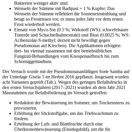
Bakterien weniger aktiv sind.
Weisseln der Stämme mit Badipast + 1 % Kupfer: Das
Weisseln der Stämme reflektiert die Sonneneinstrahlung und
beugt so Frostrissen vor, es muss jedes Jahr vor dem ersten
Frost wiederholt werden.
Einsatz von Myco-Sin (0.5 %; Wirkstoff (WS): schwefelsaure
Tonerde und Schachtelhalmextrakt) und Bion (0.0025 %; WS:
Acibenzolar-S-methyl; derzeit nicht bewilligt gegen
Pseudomonas auf Kirschen). Die Applikationen erfolgten
drei- bis viermal zusammen mit den betriebsüblichen
Fungizid-Behandlungen vom Knospenaufbruch bis zum
Schorniggelstadium.
Der Versuch wurde mit der Pseudomonasanfälligen Sorte Samba auf
der Unterlage Gisela 5 im Herbst 2016 gepflanzt. Insgesamt wurden
acht Varianten geprüft (Tab.). Wegen des geringen Befallsdrucks in
den ersten Versuchsjahren (2017–2021) wurden ab dem Jahr 2021
Massnahmen zur Befallsförderung im Versuch getroffen:
Reduktion der Bewässerung im Sommer, um Trockenstress zu
provozieren.
Erhöhung der Stickstoffgabe, um das Triebwachstum zu
fördern.
Erhöhung der Luft- und Blattfeuchte durch eine
Überkronenbewässerung (Einstiegsbild), um die für