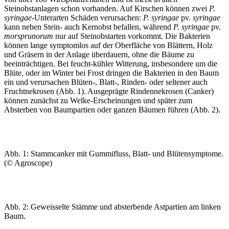
Steinobstanlagen schon vorhanden. Auf Kirschen können zwei
P.
syringae
-Unterarten Schäden verursachen:
P. syringae
pv.
syringae
kann neben Stein- auch Kernobst befallen, während
P. syringae
pv.
morsprunorum
nur auf Steinobstarten vorkommt. Die Bakterien
können lange symptomlos auf der Oberfläche von Blättern, Holz
und Gräsern in der Anlage überdauern, ohne die Bäume zu
beeinträchtigen. Bei feucht-kühler Witterung, insbesondere um die
Blüte, oder im Winter bei Frost dringen die Bakterien in den Baum
ein und verursachen Blüten-, Blatt-, Rinden- oder seltener auch
Fruchtnekrosen (Abb. 1). Ausgeprägte Rindennekrosen (Canker)
können zunächst zu Welke-Erscheinungen und später zum
Absterben von Baumpartien oder ganzen Bäumen führen (Abb. 2).
Abb. 1: Stammcanker mit Gummifluss, Blatt- und Blütensymptome.
(© Agroscope)
Abb. 2: Geweisselte Stämme und absterbende Astpartien am linken
Baum.