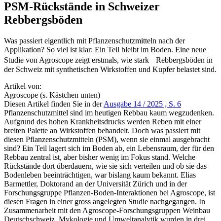
PSM-Rückstände in Schweizer
Rebbergsböden
Was passiert eigentlich mit Pflanzenschutzmitteln nach der
Applikation? So viel ist klar: Ein Teil bleibt im Boden. Eine neue
Studie von Agroscope zeigt erstmals, wie stark Rebbergsböden in
der Schweiz mit synthetischen Wirkstoffen und Kupfer belastet sind.
Artikel von:
Agroscope (s. Kästchen unten)
Diesen Artikel finden Sie in der
Ausgabe 14 / 2025 , S. 6
Pflanzenschutzmittel sind im heutigen Rebbau kaum wegzudenken.
Aufgrund des hohen Krankheitsdrucks werden Reben mit einer
breiten Palette an Wirkstoffen behandelt. Doch was passiert mit
diesen Pflanzenschutzmitteln (PSM), wenn sie einmal ausgebracht
sind? Ein Teil lagert sich im Boden ab, ein Lebensraum, der für den
Rebbau zentral ist, aber bisher wenig im Fokus stand. Welche
Rückstände dort überdauern, wie sie sich verteilen und ob sie das
Bodenleben beeinträchtigen, war bislang kaum bekannt. Elias
Barmettler, Doktorand an der Universität Zürich und in der
Forschungsgruppe Pflanzen-Boden-Interaktionen bei Agroscope, ist
diesen Fragen in einer gross angelegten Studie nachgegangen. In
Zusammenarbeit mit den Agroscope-Forschungsgruppen Weinbau
Deutschschweiz, Mykologie und Umweltanalytik wurden in drei