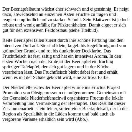
Der Beeriapfelbaum wächst eher schwach und eigensinnig. Er neigt
dazu, abwechselnd an einzelnen Ästen Früchte zu tragen und
reagiert empfindlich auf zu starken Schnitt. Sein Blattwerk ist jedoch
robust und wenig anfällig für Pilzkrankheiten. Damit eignet er sich
gut für den extensiven Feldobstbau (siehe Titelbild).
Reife Beeriäpfel fallen zuerst durch ihre schöne Färbung und den
intensiven Duft auf. Sie sind klein, kugel- bis kegelförmig und von
grüngelber Grund- und rot bis dunkelroter Deckfarbe. Das
Fruchtfleisch ist fest, saftig und hat ein intensives Aroma. In den
ersten Wochen nach der Ernte ist der Beeriapfel ein fruchtig
spritziger Tafelapfel, der sich gut lagern und in der Küche
verarbeiten lässt. Das Fruchtfleisch bleibt dabei fest und erhält,
wenn es mit der Schale gekocht wird, eine zartrosa Farbe.
Der Niederhelfenschwiler Beeriapfel wurde ins Fructus-Projekt
Promotion von Obstgenressourcen aufgenommen. Gemeinsam mit
der Gemeinde Niederhelfenschwil organisierte Fructus die lokale
Verarbeitung und Vermarktung der Beeriäpfel. Das Resultat dieser
Zusammenarbeit ist ein feiner, sortenreiner Beeriapfelsaft, der in der
Region als Spezialität in die Läden kommt und bald auch als
vergorene Variante erhältlich sein wird (Abb.).