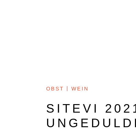
O+W
DOKUMENTARFILM
OBST
WEIN
SITEVI 20
UNGEDULD