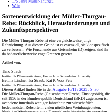
175 Jahre Müller-Thurgau
Wein
Sortenentwicklung der Müller-Thurgau-
Rebe: Rückblick, Herausforderungen und
Zukunftsperspektiven
Die Müller-Thurgau-Rebe ist eine vergleichsweise junge
Rebzüchtung. Aus diesem Grund ist es essenziell, sie klonspezifisch
zu verbessern. Wie Forschende aus Geisenheim (D) zeigen, sind ihr
da bedauerlicherweise enge Grenzen gesetzt.
Artikel von:
Timo Strack
Institut für Pflanzenzüchtung, Hochschule Geisenheim University
Bettina Lindner, Isa Straub, Kai P. Voss-Fels
Institut für Pflanzenzüchtung, Hochschule Geisenheim University
Diesen Artikel finden Sie in der
Ausgabe 10/11 / 2025 , S. 30
Die Müller-Thurgau-Rebe (Geisenheimer Urrebe, Einstiegsbild), die
seit 1956 in der Bundesrepublik Deutschland (BRD) zugelassen ist,
avancierte innerhalb weniger Jahrzehnte zur wirtschaftlich
bedeutendsten Rebsorte in vielen nördlichen Weinbaugebieten.
Nach der Wiedervereinigung Deutschlands überholte sie sogar den