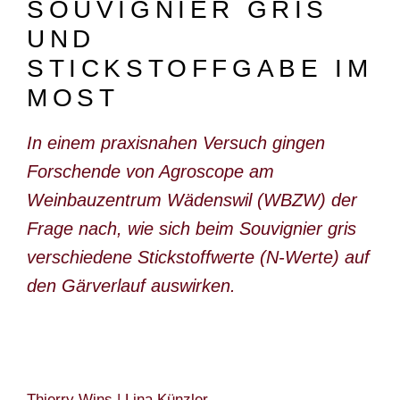
SOUVIGNIER GRIS
DOKUMENTARFILM
UND
ABONNEMENT
STICKSTOFFGABE IM
E-PAPER
MOST
PDF-ARCHIV
In einem praxisnahen Versuch gingen
INSERATE UND WERBUNG
Forschende von Agroscope am
STELLENMARKT
Weinbauzentrum Wädenswil (WBZW) der
Frage nach, wie sich beim Souvignier gris
MARKTPLATZ
verschiedene Stickstoffwerte (N-Werte) auf
BEZUGSQUELLENVERZEICHNIS
den Gärverlauf auswirken.
PUBLIREPORTAGEN
AGENDA
KONTAKT
Thierry Wins | Lina Künzler