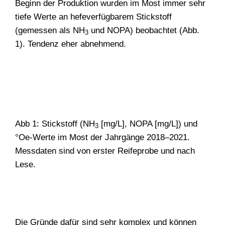
Beginn der Produktion wurden im Most immer sehr
tiefe Werte an hefeverfügbarem Stickstoff
(gemessen als NH
und NOPA) beobachtet (Abb.
3
1). Tendenz eher abnehmend.
Abb 1: Stickstoff (NH
[mg/L], NOPA [mg/L]) und
3
°Oe-Werte im Most der Jahrgänge 2018–2021.
Messdaten sind von erster Reifeprobe und nach
WONACH SUCHEN
Lese.
SIE?
Die Gründe dafür sind sehr komplex und können