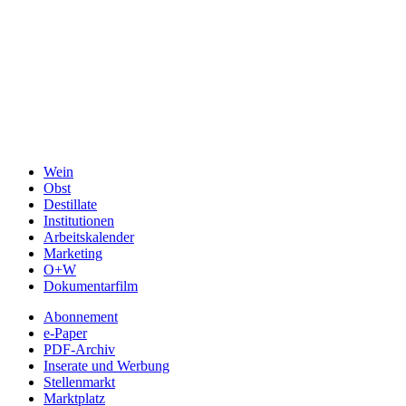
Wein
Obst
Destillate
Institutionen
Arbeitskalender
Marketing
O+W
Dokumentarfilm
Abonnement
e-Paper
PDF-Archiv
Inserate und Werbung
Stellenmarkt
Marktplatz