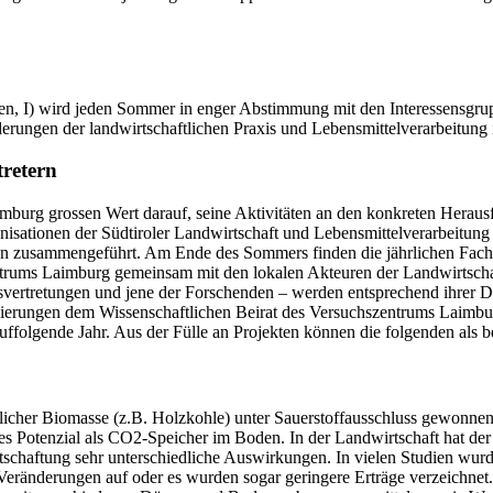
I) wird jeden Sommer in enger Abstimmung mit den Interessensgruppen 
rungen der landwirtschaftlichen Praxis und Lebensmittelverarbeitung 
tretern
mburg grossen Wert darauf, seine Aktivitäten an den konkreten Herau
sationen der Südtiroler Landwirtschaft und Lebensmittelverarbeitung e
n zusammengeführt. Am Ende des Sommers finden die jährlichen Fachb
zentrums Laimburg gemeinsam mit den lokalen Akteuren der Landwirtsch
xisvertretungen und jene der Forschenden – werden entsprechend ihrer 
isierungen dem Wissenschaftlichen Beirat des Versuchszentrums Laimbur
folgende Jahr. Aus der Fülle an Projekten können die folgenden als b
licher Biomasse (z.B. Holzkohle) unter Sauerstoffausschluss gewonnen 
ses Potenzial als CO2-Speicher im Boden. In der Landwirtschaft hat de
schaftung sehr unterschiedliche Auswirkungen. In vielen Studien wur
 Veränderungen auf oder es wurden sogar geringere Erträge verzeichne