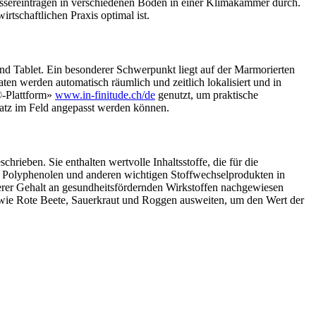
sereinträgen in verschiedenen Böden in einer Klimakammer durch.
tschaftlichen Praxis optimal ist.
nd Tablet. Ein besonderer Schwerpunkt liegt auf der Marmorierten
n werden automatisch räumlich und zeitlich lokalisiert und in
®-Plattform»
www.in-finitude.ch/de
genutzt, um praktische
satz im Feld angepasst werden können.
ieben. Sie enthalten wertvolle Inhaltsstoffe, die für die
 Polyphenolen und anderen wichtigen Stoffwechselprodukten in
herer Gehalt an gesundheitsfördernden Wirkstoffen nachgewiesen
 wie Rote Beete, Sauerkraut und Roggen ausweiten, um den Wert der