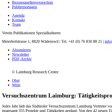
Bezugsquellenverzeichnis
Publireportagen
Agenda
Kontakt
Team
Verein Publikationen Spezialkulturen
Meierhofstrasse 1, 8820 Wädenswil | Tel. +41 (0) 76 830 88 21 |
inf
Abonnieren
Newsletter
PDF-Archiv
© Laimburg Research Centre
Obst
Wein
Versuchszentrum Laimburg: Tätigkeitsp
Jedes Jahr lädt das Südtiroler Versuchszentrum Laimburg Vertreter von
insgesamt 355 Projekte und Tätigkeiten geplant. Von den 42 neuen Tä