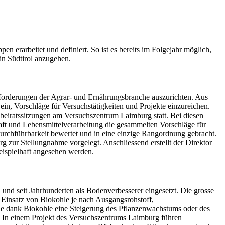
erarbeitet und definiert. So ist es bereits im Folgejahr möglich,
in Südtirol anzugehen.
sforderungen der Agrar- und Ernährungsbranche auszurichten. Aus
in, Vorschläge für Versuchstätigkeiten und Projekte einzureichen.
eiratssitzungen am Versuchszentrum Laimburg statt. Bei diesen
aft und Lebensmittelverarbeitung die gesammelten Vorschläge für
Durchführbarkeit bewertet und in eine einzige Rangordnung gebracht.
g zur Stellungnahme vorgelegt. Anschliessend erstellt der Direktor
eispielhaft angesehen werden.
und seit Jahrhunderten als Bodenverbesserer eingesetzt. Die grosse
r Einsatz von Biokohle je nach Ausgangsrohstoff,
de dank Biokohle eine Steigerung des Pflanzenwachstums oder des
t. In einem Projekt des Versuchszentrums Laimburg führen