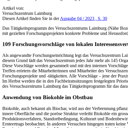
Artikel von:
Versuchszentrum Laimburg
Diesen Artikel finden Sie in der
Ausgabe 04 / 2023 , S. 30
Das Tätigkeitsprogramm des Versuchszentrums Laimburg (Nähe Bozen, 
mit gezielten Forschungsprojekten konkrete Probleme und Herausforde
109 Forschungsvorschläge von lokalen Interessensver
Als angewandte Forschungseinrichtung legt das Versuchszentrum Lai
diesem Grund lädt das Versuchszentrum jedes Jahr mehr als 145 Organi
Diese Vorschläge werden gesammelt und mit den internen Vorschläge
Treffen erörtern die Mitarbeiterinnen und Mitarbeiter des Versuchs
Forschungsprojekte und -tätigkeiten. Alle Vorschläge – jene der Pra
Im Herbst werden die in den Fachbeiratssitzungen festgelegten Prior
des Versuchszentrums Laimburg das Tätigkeitsprogramm für das darauf
Anwendung von Biokohle im Obstbau
Biokohle, auch bekannt als Biochar, wird aus der Verbrennung pflanz
innere Oberfläche und die poröse Struktur verleiht Biokohle ein gros
Produktionsverfahren, Standortbedingung, Kulturart und Bodenbewirt
Ernteertrags beobachtet. In anderen Versuchen hingegen traten keine