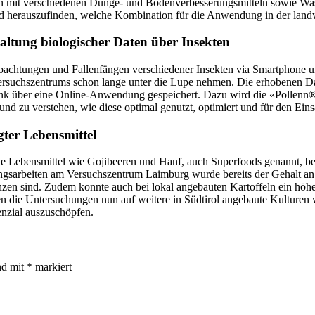
on mit verschiedenen Dünge- und Bodenverbesserungsmitteln sowie Was
d herauszufinden, welche Kombination für die Anwendung in der landwir
ltung biologischer Daten über Insekten
obachtungen und Fallenfängen verschiedener Insekten via Smartphone u
suchszentrums schon lange unter die Lupe nehmen. Die erhobenen Date
bank über eine Online-Anwendung gespeichert. Dazu wird die «Pollenn
 zu verstehen, wie diese optimal genutzt, optimiert und für den Ein
ter Lebensmittel
Lebensmittel wie Gojibeeren und Hanf, auch Superfoods genannt, beschr
gsarbeiten am Versuchszentrum Laimburg wurde bereits der Gehalt an
tanzen sind. Zudem konnte auch bei lokal angebauten Kartoffeln ein hö
n die Untersuchungen nun auf weitere in Südtirol angebaute Kulturen
enzial auszuschöpfen.
nd mit
*
markiert