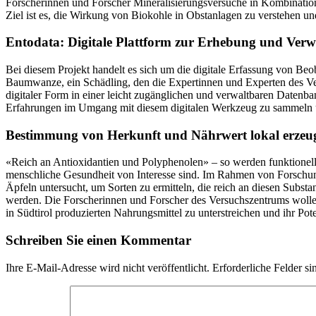
Forscherinnen und Forscher Mineralisierungsversuche in Kombinati
Ziel ist es, die Wirkung von Biokohle in Obstanlagen zu verstehen un
Entodata: Digitale Plattform zur Erhebung und Verwa
Bei diesem Projekt handelt es sich um die digitale Erfassung von Be
Baumwanze, ein Schädling, den die Expertinnen und Experten des Ver
digitaler Form in einer leicht zugänglichen und verwaltbaren Daten
Erfahrungen im Umgang mit diesem digitalen Werkzeug zu sammeln und
Bestimmung von Herkunft und Nährwert lokal erzeug
«Reich an Antioxidantien und Polyphenolen» – so werden funktionelle 
menschliche Gesundheit von Interesse sind. Im Rahmen von Forschun
Äpfeln untersucht, um Sorten zu ermitteln, die reich an diesen Subs
werden. Die Forscherinnen und Forscher des Versuchszentrums wolle
in Südtirol produzierten Nahrungsmittel zu unterstreichen und ihr Pot
Schreiben Sie einen Kommentar
Ihre E-Mail-Adresse wird nicht veröffentlicht.
Erforderliche Felder si