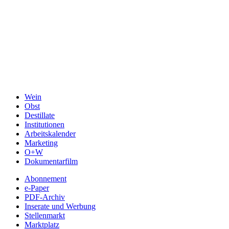
Wein
Obst
Destillate
Institutionen
Arbeitskalender
Marketing
O+W
Dokumentarfilm
Abonnement
e-Paper
PDF-Archiv
Inserate und Werbung
Stellenmarkt
Marktplatz