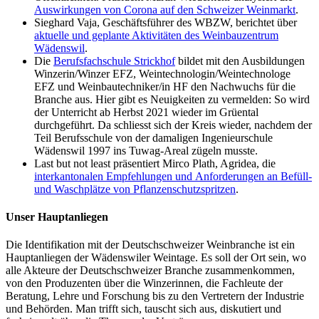
Auswirkungen von Corona auf den Schweizer Weinmarkt
.
Sieghard Vaja, Geschäftsführer des WBZW, berichtet über
aktuelle und geplante Aktivitäten des Weinbauzentrum
Wädenswil
.
Die
Berufsfachschule Strickhof
bildet mit den Ausbildungen
Winzerin/Winzer EFZ, Weintechnologin/Weintechnologe
EFZ und Weinbautechniker/in HF den Nachwuchs für die
Branche aus. Hier gibt es Neuigkeiten zu vermelden: So wird
der Unterricht ab Herbst 2021 wieder im Grüental
durchgeführt. Da schliesst sich der Kreis wieder, nachdem der
Teil Berufsschule von der damaligen Ingenieurschule
Wädenswil 1997 ins Tuwag-Areal zügeln musste.
Last but not least präsentiert Mirco Plath, Agridea, die
interkantonalen Empfehlungen und Anforderungen an Befüll-
und Waschplätze von Pflanzenschutzspritzen
.
Unser Hauptanliegen
Die Identifikation mit der Deutschschweizer Weinbranche ist ein
Hauptanliegen der Wädenswiler Weintage. Es soll der Ort sein, wo
alle Akteure der Deutschschweizer Branche zusammenkommen,
von den Produzenten über die Winzerinnen, die Fachleute der
Beratung, Lehre und Forschung bis zu den Vertretern der Industrie
und Behörden. Man trifft sich, tauscht sich aus, diskutiert und